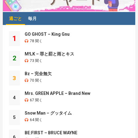
週ごと
毎月
GO GHOST – King Gnu
1
78 聞く
M!LK – 罪と罰と雨とキス
2
73 聞く
Bz – 完全無欠
3
70 聞く
Mrs. GREEN APPLE – Brand New
4
67 聞く
Snow Man – グッタイム
5
64 聞く
BE:FIRST – BRUCE WAYNE
6