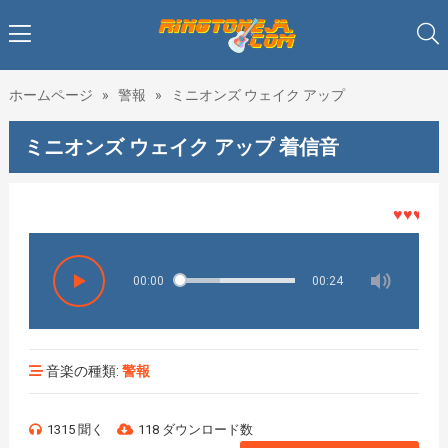
ホームページ
»
警報
»
ミニオンズ ウェイク アップ
ミニオンズ ウェイク アップ 着信音
♥♥♥着メロ
00:00
00:24
音楽の種類:
警報
1315 聞く
118 ダウンロード数