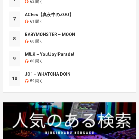
62 聞く
ACEes【真夜中のZOO】
7
61 聞く
BABYMONSTER – MOON
8
60 聞く
M!LK – You!Joy!Parade!
9
60 聞く
JO1 – WHATCHA DOIN
10
59 聞く