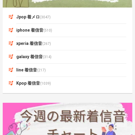
Jpop 着メロ
(3047)
iphone 着信音
(510)
xperia 着信音
(267)
galaxy 着信音
(314)
line 着信音
(217)
Kpop 着信音
(1039)