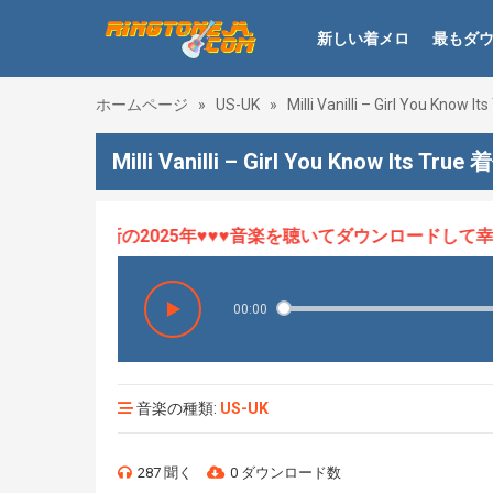
新しい着メロ
最もダ
ホームページ
»
US-UK
»
Milli Vanilli – Girl You Know Its
Milli Vanilli – Girl You Know Its Tru
ロHOT、最新の2025年♥♥♥音楽を聴いてダウンロードして幸せに
00:00
音楽の種類:
US-UK
287 聞く
0 ダウンロード数