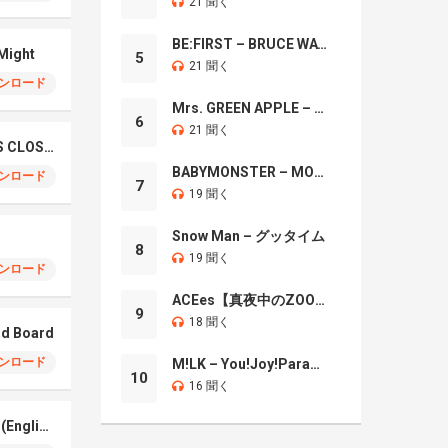
21 聞く
BE:FIRST – BRUCE WAYNE
 Might
5
21 聞く
ンロード
Mrs. GREEN APPLE – Brand New
6
21 聞く
JISOO X ZAYN – EYES CLOSED
BABYMONSTER – MOON
ンロード
7
19 聞く
Snow Man – グッタイム
8
19 聞く
ンロード
ACEes【真夜中のZOO】
9
18 聞く
od Board
ンロード
M!LK – You!Joy!Parade!
10
16 聞く
YOASOBI – PLAYERS (English Version)