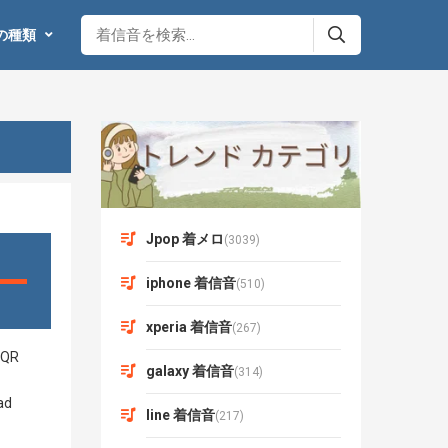
の種類
Jpop 着メロ
(3039)
iphone 着信音
(510)
xperia 着信音
(267)
galaxy 着信音
(314)
line 着信音
(217)