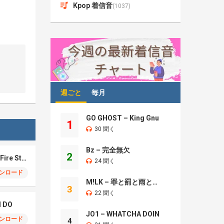
Kpop 着信音
(1037)
週ごと
毎月
GO GHOST – King Gnu
1
30 聞く
Bz – 完全無欠
2
Eric Nam – How The Fire Started
24 聞く
ンロード
M!LK – 罪と罰と雨とキス
3
22 聞く
I DO
JO1 – WHATCHA DOIN
ンロード
4