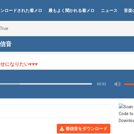
ウンロードされた着メロ
最もよく聞かれる着メロ
ニュース
音楽
 True
e 着信音
なりたい♥♥♥
00:32
着信音をダウンロード