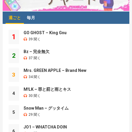
週ごと
毎月
GO GHOST – King Gnu
1
39 聞く
Bz – 完全無欠
2
37 聞く
Mrs. GREEN APPLE – Brand New
3
34 聞く
M!LK – 罪と罰と雨とキス
4
30 聞く
Snow Man – グッタイム
5
29 聞く
JO1 – WHATCHA DOIN
6