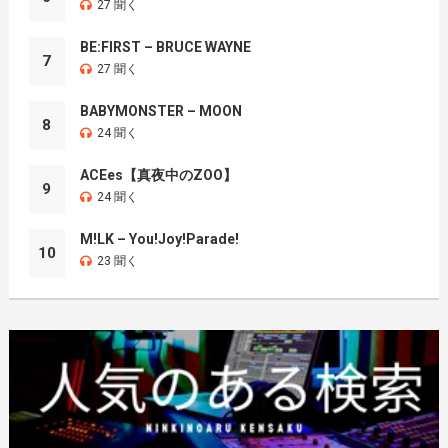
27 聞く
BE:FIRST – BRUCE WAYNE
7
27 聞く
BABYMONSTER – MOON
8
24 聞く
ACEes【真夜中のZOO】
9
24 聞く
M!LK – You!Joy!Parade!
10
23 聞く