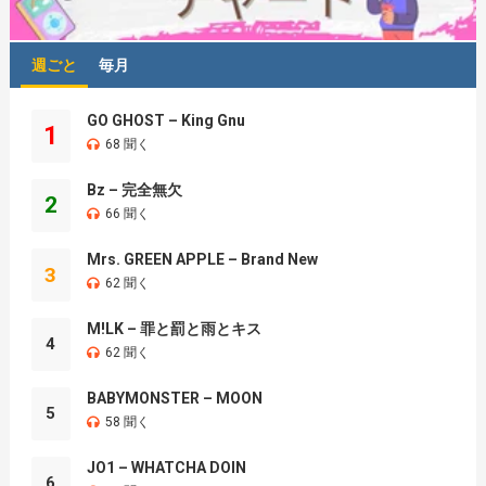
週ごと
毎月
GO GHOST – King Gnu
1
68 聞く
Bz – 完全無欠
2
66 聞く
Mrs. GREEN APPLE – Brand New
3
62 聞く
M!LK – 罪と罰と雨とキス
4
62 聞く
BABYMONSTER – MOON
5
58 聞く
JO1 – WHATCHA DOIN
6