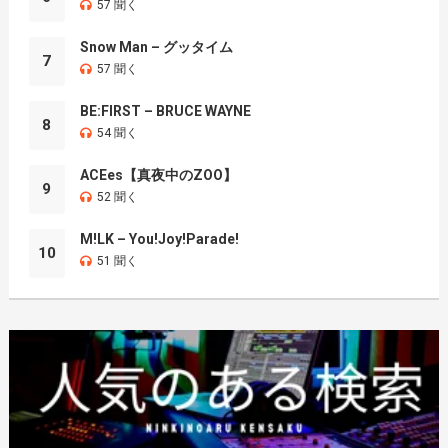
57 聞く
Snow Man – グッタイム
7
57 聞く
BE:FIRST – BRUCE WAYNE
8
54 聞く
ACEes【真夜中のZOO】
9
52 聞く
M!LK – You!Joy!Parade!
10
51 聞く