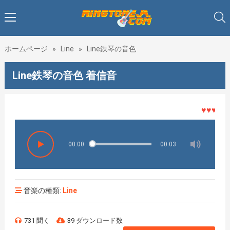
ホームページ
»
Line
»
Line鉄琴の音色
Line鉄琴の音色 着信音
♥♥♥着メ
00:00
00:03
音楽の種類:
Line
731 聞く
39 ダウンロード数