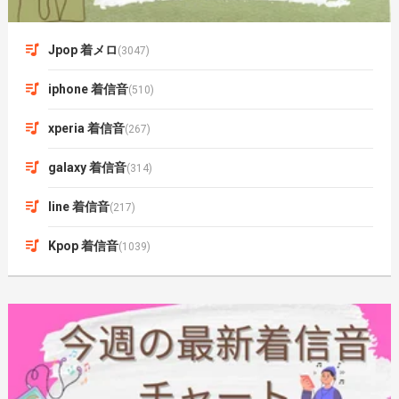
Jpop 着メロ
(3047)
iphone 着信音
(510)
xperia 着信音
(267)
galaxy 着信音
(314)
line 着信音
(217)
Kpop 着信音
(1039)