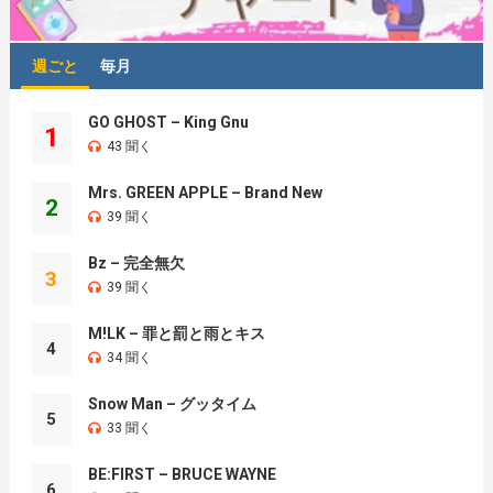
週ごと
毎月
GO GHOST – King Gnu
1
43 聞く
Mrs. GREEN APPLE – Brand New
2
39 聞く
Bz – 完全無欠
3
39 聞く
M!LK – 罪と罰と雨とキス
4
34 聞く
Snow Man – グッタイム
5
33 聞く
BE:FIRST – BRUCE WAYNE
6