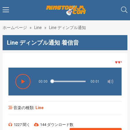
ホームページ
»
Line
»
Line ディンプル通知
Line ディンプル通知 着信音
♥♥♥着メ
00:00
00:01
音楽の種類:
Line
1227 聞く
144 ダウンロード数