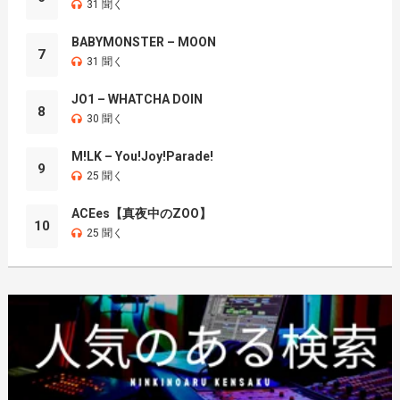
31 聞く
BABYMONSTER – MOON
7
31 聞く
JO1 – WHATCHA DOIN
8
30 聞く
M!LK – You!Joy!Parade!
9
25 聞く
ACEes【真夜中のZOO】
10
25 聞く