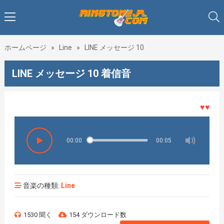
ホームページ
»
Line
»
LINE メッセージ 10
LINE メッセージ 10 着信音
♥♥♥着メ
00:00
00:05
音楽の種類:
Line
1530 聞く
154 ダウンロード数