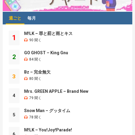
週ごと
毎月
M!LK – 罪と罰と雨とキス
1
90 聞く
GO GHOST – King Gnu
2
84 聞く
Bz – 完全無欠
3
80 聞く
Mrs. GREEN APPLE – Brand New
4
79 聞く
Snow Man – グッタイム
5
78 聞く
M!LK – You!Joy!Parade!
6