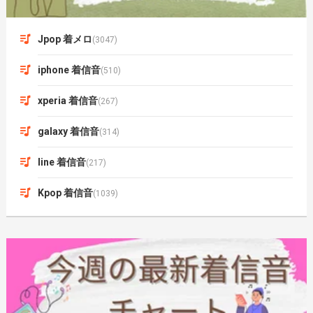
Jpop 着メロ
(3047)
iphone 着信音
(510)
xperia 着信音
(267)
galaxy 着信音
(314)
line 着信音
(217)
Kpop 着信音
(1039)