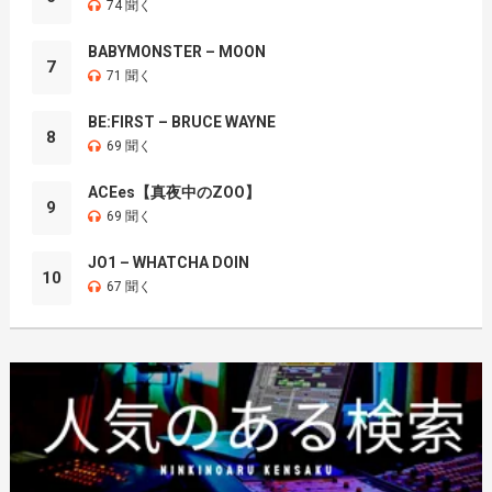
74 聞く
BABYMONSTER – MOON
7
71 聞く
BE:FIRST – BRUCE WAYNE
8
69 聞く
ACEes【真夜中のZOO】
9
69 聞く
JO1 – WHATCHA DOIN
10
67 聞く