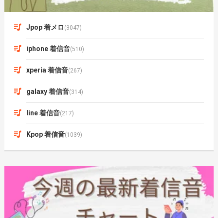
Jpop 着メロ
(3047)
iphone 着信音
(510)
xperia 着信音
(267)
galaxy 着信音
(314)
line 着信音
(217)
Kpop 着信音
(1039)