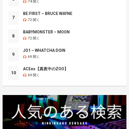
74 聞く
BE:FIRST – BRUCE WAYNE
7
72 聞く
BABYMONSTER – MOON
8
72 聞く
JO1 – WHATCHA DOIN
9
69 聞く
ACEes【真夜中のZOO】
10
69 聞く