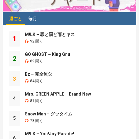
週ごと
毎月
M!LK – 罪と罰と雨とキス
1
92 聞く
GO GHOST – King Gnu
2
89 聞く
Bz – 完全無欠
3
84 聞く
Mrs. GREEN APPLE – Brand New
4
81 聞く
Snow Man – グッタイム
5
78 聞く
M!LK – You!Joy!Parade!
6