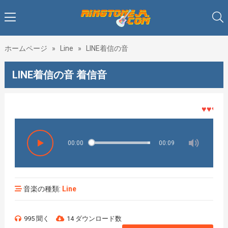
ホームページ
»
Line
»
LINE着信の音
LINE着信の音 着信音
♥♥♥着メ
00:00
00:09
音楽の種類:
Line
995 聞く
14 ダウンロード数