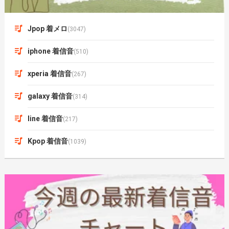
Jpop 着メロ
(3047)
iphone 着信音
(510)
xperia 着信音
(267)
galaxy 着信音
(314)
line 着信音
(217)
Kpop 着信音
(1039)