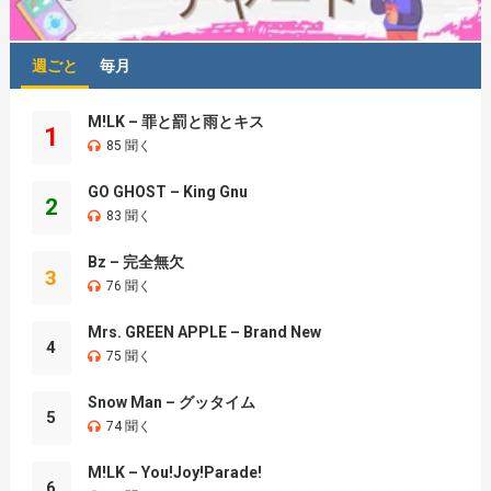
週ごと
毎月
M!LK – 罪と罰と雨とキス
1
85 聞く
GO GHOST – King Gnu
2
83 聞く
Bz – 完全無欠
3
76 聞く
Mrs. GREEN APPLE – Brand New
4
75 聞く
Snow Man – グッタイム
5
74 聞く
M!LK – You!Joy!Parade!
6