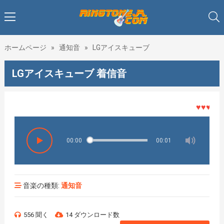
ホームページ
»
通知音
»
LGアイスキューブ
LGアイスキューブ 着信音
♥♥♥着メロ
00:00
00:01
音楽の種類:
通知音
556 聞く
14 ダウンロード数