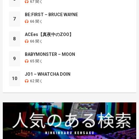
67 聞く
BE:FIRST – BRUCE WAYNE
7
66 聞く
ACEes【真夜中のZOO】
8
66 聞く
BABYMONSTER – MOON
9
65 聞く
JO1 – WHATCHA DOIN
10
62 聞く