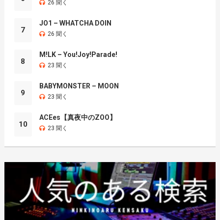
26 聞く
JO1 – WHATCHA DOIN
7
26 聞く
M!LK – You!Joy!Parade!
8
23 聞く
BABYMONSTER – MOON
9
23 聞く
ACEes【真夜中のZOO】
10
23 聞く