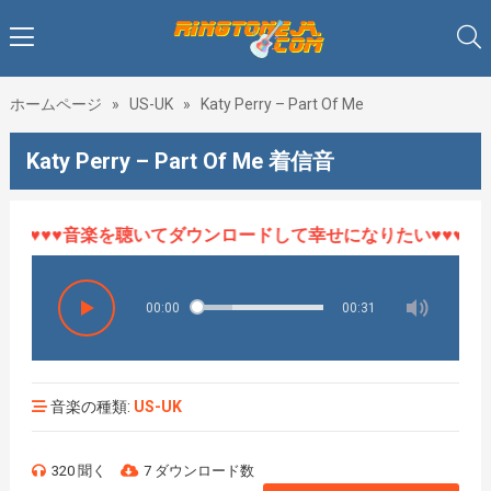
ホームページ
»
US-UK
»
Katy Perry – Part Of Me
Katy Perry – Part Of Me 着信音
5年♥♥♥音楽を聴いてダウンロードして幸せになりたい♥♥♥
00:00
00:31
音楽の種類:
US-UK
320 聞く
7 ダウンロード数