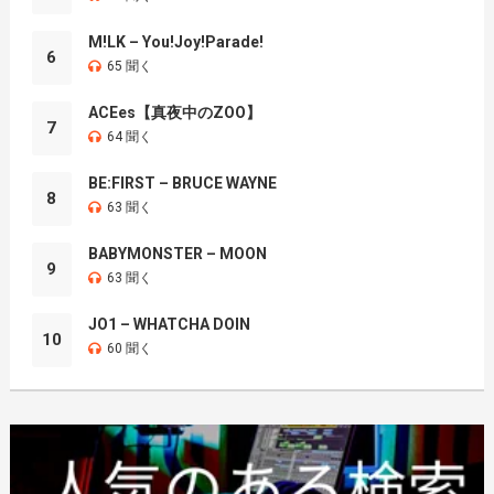
M!LK – You!Joy!Parade!
6
65 聞く
ACEes【真夜中のZOO】
7
64 聞く
BE:FIRST – BRUCE WAYNE
8
63 聞く
BABYMONSTER – MOON
9
63 聞く
JO1 – WHATCHA DOIN
10
60 聞く