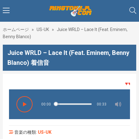
ホームページ
»
US-UK
»
Juice WRLD – Lace It (Feat. Eminem,
Benny Blanco)
Juice WRLD – Lace It (Feat. Eminem, Benny
Blanco) 着信音
♥♥♥着
00:00
00:33
音楽の種類:
US-UK