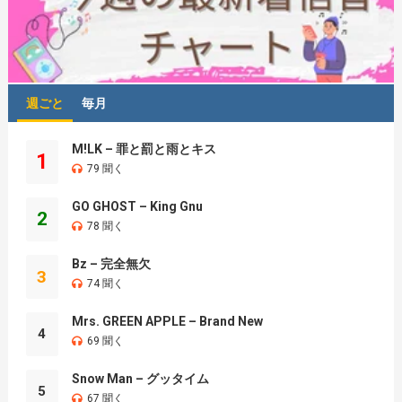
週ごと
毎月
M!LK – 罪と罰と雨とキス
1
79 聞く
GO GHOST – King Gnu
2
78 聞く
Bz – 完全無欠
3
74 聞く
Mrs. GREEN APPLE – Brand New
4
69 聞く
Snow Man – グッタイム
5
67 聞く