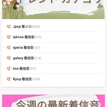
Jpop 着メロ
(3047)
iphone 着信音
(510)
xperia 着信音
(267)
galaxy 着信音
(314)
line 着信音
(217)
Kpop 着信音
(1039)