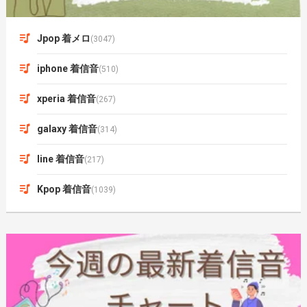
Jpop 着メロ
(3047)
iphone 着信音
(510)
xperia 着信音
(267)
galaxy 着信音
(314)
line 着信音
(217)
Kpop 着信音
(1039)