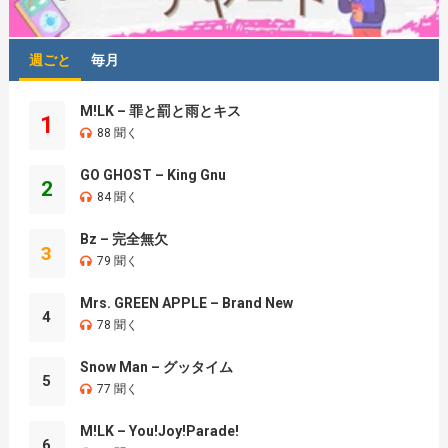
週ごと
毎月
M!LK – 罪と罰と雨とキス
1
88 聞く
GO GHOST – King Gnu
2
84 聞く
Bz – 完全無欠
3
79 聞く
Mrs. GREEN APPLE – Brand New
4
78 聞く
Snow Man – グッタイム
5
77 聞く
M!LK – You!Joy!Parade!
6