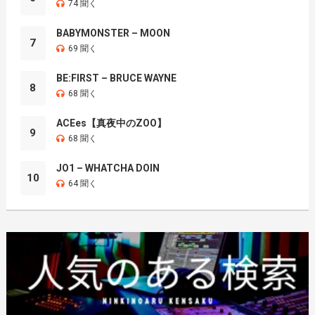
74 聞く
BABYMONSTER – MOON
7
69 聞く
BE:FIRST – BRUCE WAYNE
8
68 聞く
ACEes【真夜中のZOO】
9
68 聞く
JO1 – WHATCHA DOIN
10
64 聞く