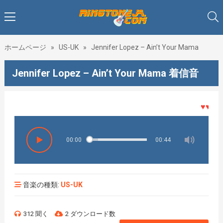
ホームページ
»
US-UK
»
Jennifer Lopez – Ain’t Your Mama
Jennifer Lopez – Ain’t Your Mama 着信音
♥♥♥着メ
00:00
00:44
音楽の種類:
US-UK
312 聞く
2 ダウンロード数