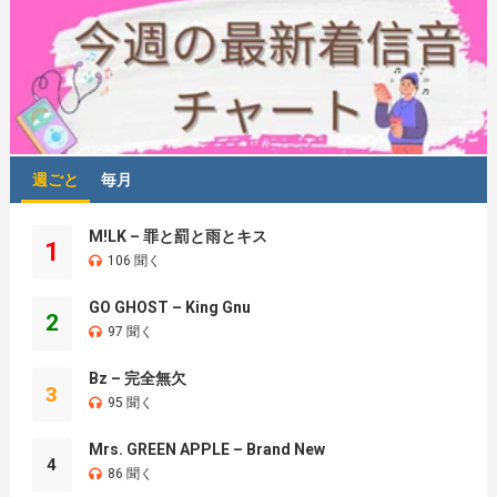
週ごと
毎月
M!LK – 罪と罰と雨とキス
1
106 聞く
GO GHOST – King Gnu
2
97 聞く
Bz – 完全無欠
3
95 聞く
Mrs. GREEN APPLE – Brand New
4
86 聞く