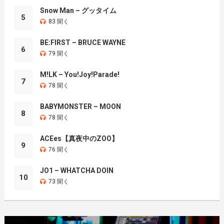
Snow Man – グッタイム
5
83 聞く
BE:FIRST – BRUCE WAYNE
6
79 聞く
M!LK – You!Joy!Parade!
7
78 聞く
BABYMONSTER – MOON
8
78 聞く
ACEes【真夜中のZOO】
9
76 聞く
JO1 – WHATCHA DOIN
10
73 聞く