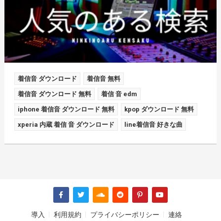
着信音 ダウンロード
着信音 無料
着信音 ダウンロード 無料
着信 音 edm
iphone 着信音 ダウンロード 無料
kpop ダウンロード 無料
xperia 内蔵 着信 音 ダウンロード
line着信音 好きな曲
導入
利用規約
プライバシーポリシー
連絡