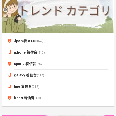
Jpop 着メロ
(3047)
iphone 着信音
(510)
xperia 着信音
(267)
galaxy 着信音
(314)
line 着信音
(217)
Kpop 着信音
(1039)