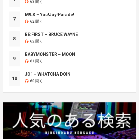
63 聞く
M!LK – You!Joy!Parade!
7
62 聞く
BE:FIRST – BRUCE WAYNE
8
62 聞く
BABYMONSTER – MOON
9
61 聞く
JO1 – WHATCHA DOIN
10
60 聞く