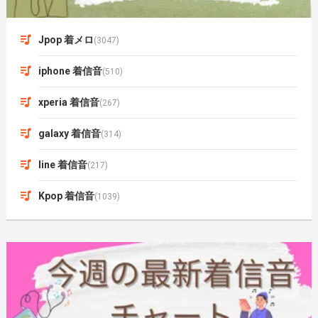
Jpop 着メロ
(3047)
iphone 着信音
(510)
xperia 着信音
(267)
galaxy 着信音
(314)
line 着信音
(217)
Kpop 着信音
(1039)