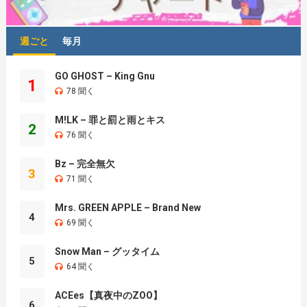
週ごと
毎月
GO GHOST – King Gnu
1
78 聞く
M!LK – 罪と罰と雨とキス
2
76 聞く
Bz – 完全無欠
3
71 聞く
Mrs. GREEN APPLE – Brand New
4
69 聞く
Snow Man – グッタイム
5
64 聞く
ACEes【真夜中のZOO】
6