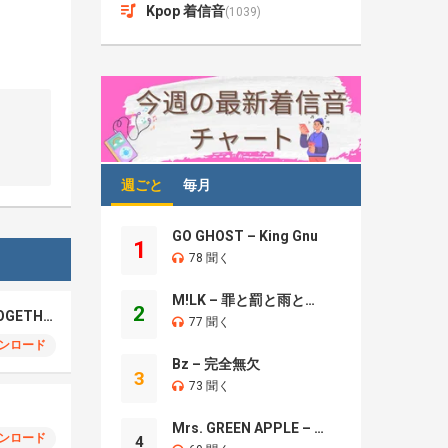
Kpop 着信音
(1039)
週ごと
毎月
GO GHOST – King Gnu
1
78 聞く
M!LK – 罪と罰と雨とキス
2
Timelesz – GOOD TOGETHER
77 聞く
ンロード
Bz – 完全無欠
3
73 聞く
Mrs. GREEN APPLE – Brand New
ンロード
4