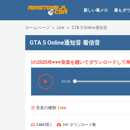
新しい着メロ
最もダ
ホームページ
»
Line
»
GTA 5 Online通知音
GTA 5 Online通知音 着信音
ロHOT、最新の2025年♥♥♥音楽を聴いてダウンロードして幸せに
00:00
音楽の種類:
Line
2484 聞く
341 ダウンロード数