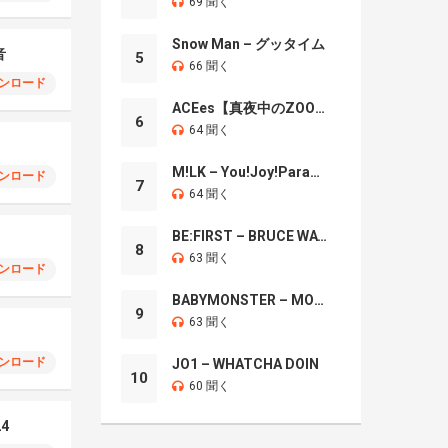
69 聞く
Snow Man – グッタイム
音
5
66 聞く
ンロード
ACEes【真夜中のZOO】
6
64 聞く
M!LK – You!Joy!Parade!
ンロード
7
64 聞く
BE:FIRST – BRUCE WAYNE
8
63 聞く
ンロード
BABYMONSTER – MOON
9
63 聞く
ンロード
JO1 – WHATCHA DOIN
10
60 聞く
24