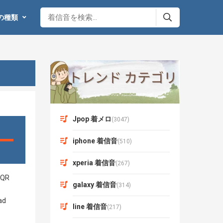
の種類
Jpop 着メロ
(3047)
iphone 着信音
(510)
xperia 着信音
(267)
galaxy 着信音
(314)
line 着信音
(217)