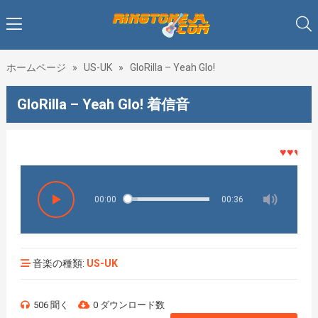
ホームページ
»
US-UK
»
GloRilla – Yeah Glo!
GloRilla – Yeah Glo! 着信音
♥♥♥着メロ
00:00
00:36
音楽の種類:
US-UK
506 聞く
0 ダウンロード数