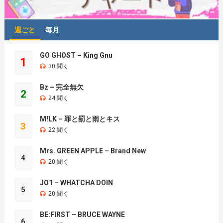
週ごと
毎月
GO GHOST – King Gnu
1
30 聞く
Bz – 完全無欠
2
24 聞く
M!LK – 罪と罰と雨とキス
3
22 聞く
Mrs. GREEN APPLE – Brand New
4
20 聞く
JO1 – WHATCHA DOIN
5
20 聞く
BE:FIRST – BRUCE WAYNE
6