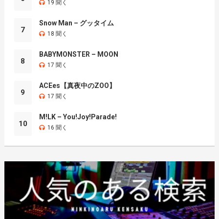
19 聞く
Snow Man – グッタイム
7
18 聞く
BABYMONSTER – MOON
8
17 聞く
ACEes【真夜中のZOO】
9
17 聞く
M!LK – You!Joy!Parade!
10
16 聞く