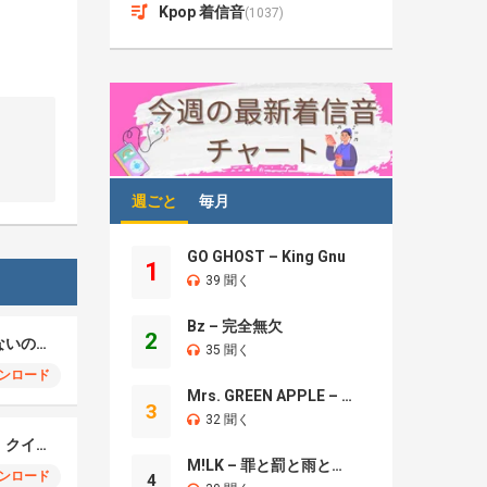
Kpop 着信音
(1037)
週ごと
毎月
GO GHOST – King Gnu
1
39 聞く
Bz – 完全無欠
2
中森明菜 – 飾りじゃないのよ涙は
35 聞く
ンロード
Mrs. GREEN APPLE – Brand New
3
32 聞く
中森明菜 – ジプシー・クイーン-JAZZ-
M!LK – 罪と罰と雨とキス
ンロード
4