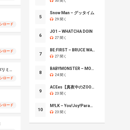
30 聞く
Snow Man – グッタイム
5
29 聞く
ンロード
JO1 – WHATCHA DOIN
6
27 聞く
BE:FIRST – BRUCE WAYNE
ンロード
7
27 聞く
BABYMONSTER – MOON
ダンスホールマリンバリミックス
8
24 聞く
ンロード
ACEes【真夜中のZOO】
9
23 聞く
ンロード
M!LK – You!Joy!Parade!
10
23 聞く
z