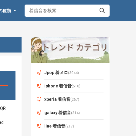
の種類
Jpop 着メロ
(3044)
iphone 着信音
(510)
xperia 着信音
(267)
galaxy 着信音
(314)
line 着信音
(217)