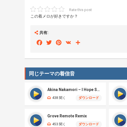
Rate this post
この着メロが好きですか？
共有:
Facebook
Twitter
Pinterest
VK
Share
同じテーマの着信音
Akina Nakamori – I Hope So – Jazz
438 聞く
ダウンロード
Grove Remote Remix
453 聞く
ダウンロード