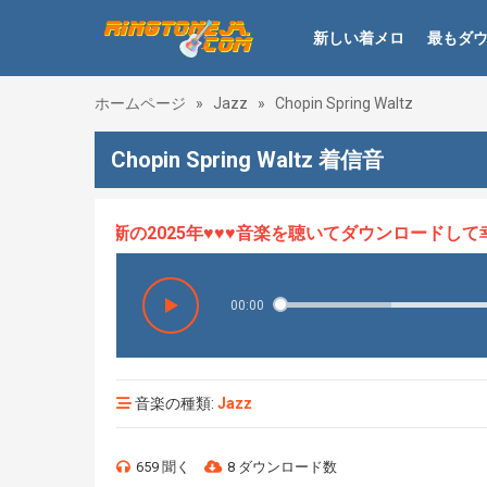
新しい着メロ
最もダ
ホームページ
»
Jazz
»
Chopin Spring Waltz
Chopin Spring Waltz 着信音
ロHOT、最新の2025年♥♥♥音楽を聴いてダウンロードして幸せ
00:00
音楽の種類:
Jazz
659 聞く
8 ダウンロード数