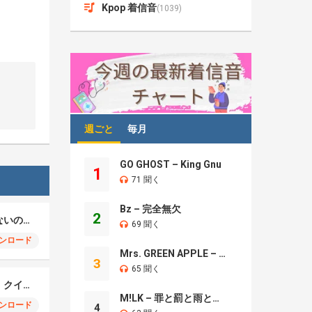
Kpop 着信音
(1039)
週ごと
毎月
GO GHOST – King Gnu
1
71 聞く
Bz – 完全無欠
2
中森明菜 – 飾りじゃないのよ涙は
69 聞く
ンロード
Mrs. GREEN APPLE – Brand New
3
65 聞く
中森明菜 – ジプシー・クイーン-JAZZ-
M!LK – 罪と罰と雨とキス
ンロード
4