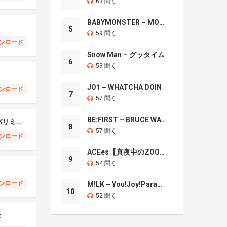
63 聞く
BABYMONSTER – MOON
5
59 聞く
ンロード
Snow Man – グッタイム
6
59 聞く
JO1 – WHATCHA DOIN
ンロード
7
57 聞く
BE:FIRST – BRUCE WAYNE
ダンスホールマリンバリミックス
8
57 聞く
ンロード
ACEes【真夜中のZOO】
9
54 聞く
ンロード
M!LK – You!Joy!Parade!
10
52 聞く
z