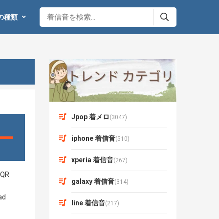
の種類
Jpop 着メロ
(3047)
iphone 着信音
(510)
xperia 着信音
(267)
galaxy 着信音
(314)
line 着信音
(217)