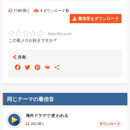
1189 聞く
4 ダウンロード数
着信音をダウンロード
Rate this post
この着メロが好きですか？
共有:
Facebook
Twitter
Pinterest
VK
Share
同じテーマの着信音
海外ドラマで 使 われる
302 聞く
ダウンロード