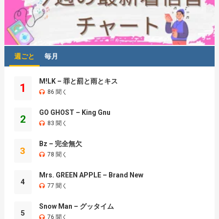
週ごと
毎月
M!LK – 罪と罰と雨とキス
1
86 聞く
GO GHOST – King Gnu
2
83 聞く
Bz – 完全無欠
3
78 聞く
Mrs. GREEN APPLE – Brand New
4
77 聞く
Snow Man – グッタイム
5
76 聞く