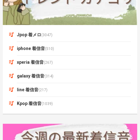
Jpop 着メロ
(3047)
iphone 着信音
(510)
xperia 着信音
(267)
galaxy 着信音
(314)
line 着信音
(217)
Kpop 着信音
(1039)