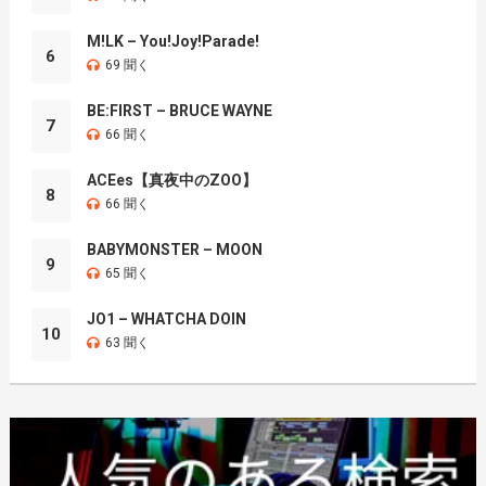
M!LK – You!Joy!Parade!
6
69 聞く
BE:FIRST – BRUCE WAYNE
7
66 聞く
ACEes【真夜中のZOO】
8
66 聞く
BABYMONSTER – MOON
9
65 聞く
JO1 – WHATCHA DOIN
10
63 聞く