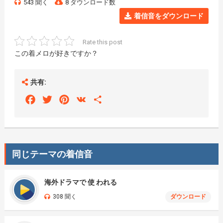
543 聞く
8 ダウンロード数
着信音をダウンロード
Rate this post
この着メロが好きですか？
共有:
Facebook
Twitter
Pinterest
VK
Share
同じテーマの着信音
海外ドラマで 使 われる
308 聞く
ダウンロード