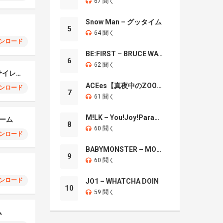
67 聞く
Snow Man – グッタイム
5
64 聞く
ンロード
BE:FIRST – BRUCE WAYNE
6
62 聞く
ミリタリーアラームサイレンリミックス
ACEes【真夜中のZOO】
ンロード
7
61 聞く
M!LK – You!Joy!Parade!
ーム
8
60 聞く
ンロード
BABYMONSTER – MOON
9
60 聞く
ンロード
JO1 – WHATCHA DOIN
10
59 聞く
ム