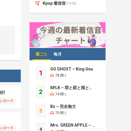
Kpop 着信音
(1039)
週ごと
毎月
GO GHOST – King Gnu
1
78 聞く
M!LK – 罪と罰と雨とキス
2
時計
74 聞く
ンロード
Bz – 完全無欠
3
70 聞く
Mrs. GREEN APPLE – Brand New
ンロード
4