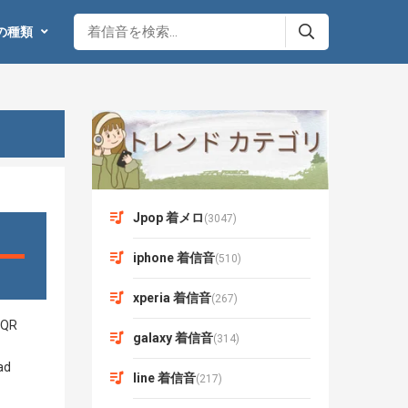
の種類
Jpop 着メロ
(3047)
iphone 着信音
(510)
xperia 着信音
(267)
galaxy 着信音
(314)
line 着信音
(217)