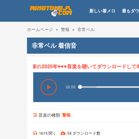
新しい着メロ
最もダ
ホームページ
»
警報
»
非常ベル
非常ベル 着信音
ロHOT、最新の2025年♥♥♥音楽を聴いてダウンロードして幸せ
00:00
音楽の種類:
警報
1615 聞く
54 ダウンロード数