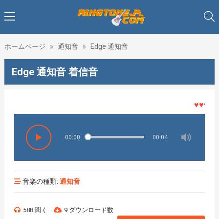
ホームページ
»
通知音
»
Edge 通知音
Edge 通知音 着信音
♥♥♥着メ
00:00
00:04
音楽の種類:
通知音
588 聞く
9 ダウンロード数