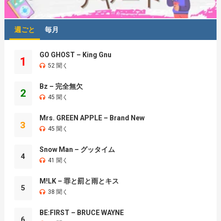
週ごと
毎月
GO GHOST – King Gnu
1
52 聞く
Bz – 完全無欠
2
45 聞く
Mrs. GREEN APPLE – Brand New
3
45 聞く
Snow Man – グッタイム
4
41 聞く
M!LK – 罪と罰と雨とキス
5
38 聞く
BE:FIRST – BRUCE WAYNE
6