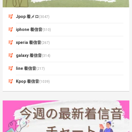
Jpop 着メロ
(3047)
iphone 着信音
(510)
xperia 着信音
(267)
galaxy 着信音
(314)
line 着信音
(217)
Kpop 着信音
(1039)