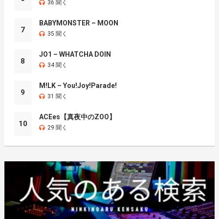
36 聞く
BABYMONSTER – MOON
7
35 聞く
JO1 – WHATCHA DOIN
8
34 聞く
M!LK – You!Joy!Parade!
9
31 聞く
ACEes【真夜中のZOO】
10
29 聞く