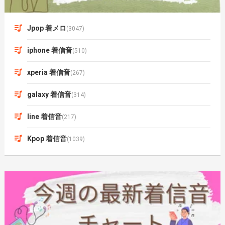
Jpop 着メロ
(3047)
iphone 着信音
(510)
xperia 着信音
(267)
galaxy 着信音
(314)
line 着信音
(217)
Kpop 着信音
(1039)