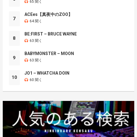
65 聞く
ACEes【真夜中のZOO】
7
64 聞く
BE:FIRST – BRUCE WAYNE
8
63 聞く
BABYMONSTER – MOON
9
63 聞く
JO1 – WHATCHA DOIN
10
60 聞く