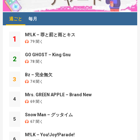
週ごと
毎月
M!LK – 罪と罰と雨とキス
1
79 聞く
GO GHOST – King Gnu
2
78 聞く
Bz – 完全無欠
3
74 聞く
Mrs. GREEN APPLE – Brand New
4
69 聞く
Snow Man – グッタイム
5
67 聞く
M!LK – You!Joy!Parade!
6