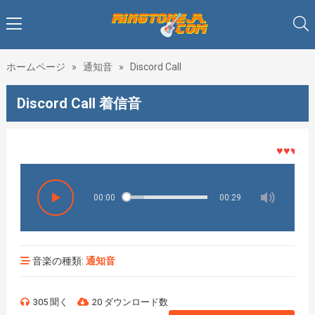
ホームページ
»
通知音
»
Discord Call
Discord Call 着信音
♥♥♥着メロ
00:00
00:29
音楽の種類:
通知音
305 聞く
20 ダウンロード数