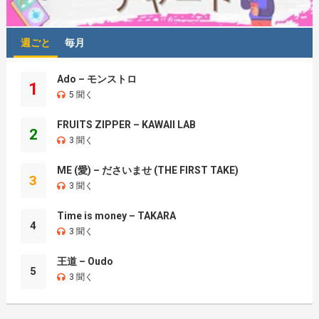
週ごと
毎月
Ado – モンストロ
1
5 聞く
FRUITS ZIPPER – KAWAII LAB
2
3 聞く
ME (愛) – ださいませ (THE FIRST TAKE)
3
3 聞く
Time is money – TAKARA
4
3 聞く
王道 – Oudo
5
3 聞く