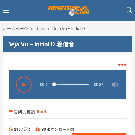
ホームページ
»
Rock
»
Deja Vu – Initial D
Deja Vu – Initial D 着信音
♥♥♥着メロ
00:00
00:32
音楽の種類:
Rock
2367 聞く
89 ダウンロード数