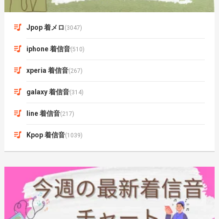
Jpop 着メロ
(3047)
iphone 着信音
(510)
xperia 着信音
(267)
galaxy 着信音
(314)
line 着信音
(217)
Kpop 着信音
(1039)