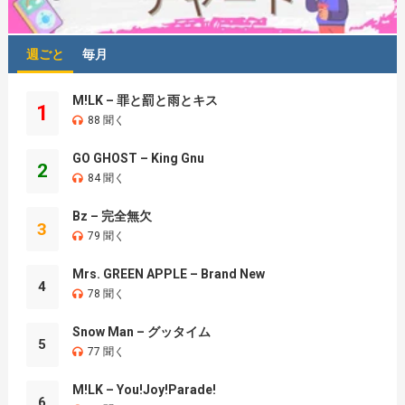
週ごと
毎月
M!LK – 罪と罰と雨とキス
1
88 聞く
GO GHOST – King Gnu
2
84 聞く
Bz – 完全無欠
3
79 聞く
Mrs. GREEN APPLE – Brand New
4
78 聞く
Snow Man – グッタイム
5
77 聞く
M!LK – You!Joy!Parade!
6