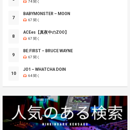
74 聞く
BABYMONSTER – MOON
7
67 聞く
ACEes【真夜中のZOO】
8
67 聞く
BE:FIRST – BRUCE WAYNE
9
67 聞く
JO1 – WHATCHA DOIN
10
64 聞く