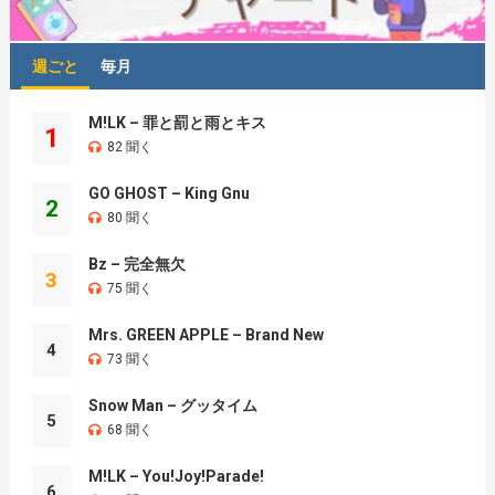
週ごと
毎月
M!LK – 罪と罰と雨とキス
1
82 聞く
GO GHOST – King Gnu
2
80 聞く
Bz – 完全無欠
3
75 聞く
Mrs. GREEN APPLE – Brand New
4
73 聞く
Snow Man – グッタイム
5
68 聞く
M!LK – You!Joy!Parade!
6