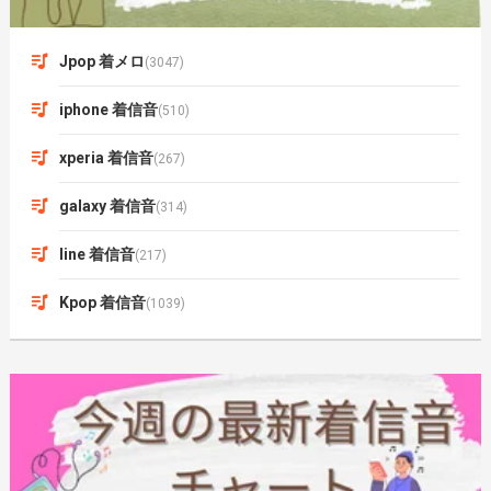
Jpop 着メロ
(3047)
iphone 着信音
(510)
xperia 着信音
(267)
galaxy 着信音
(314)
line 着信音
(217)
Kpop 着信音
(1039)