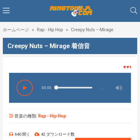
ホームページ
»
Rap - Hip Hop
»
Creepy Nuts – Mirage
Creepy Nuts – Mirage 着信音
♥♥♥着メロ
00:00
…
音楽の種類:
Rap - Hip Hop
640 聞く
42 ダウンロード数