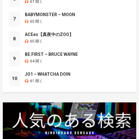
67 聞く
BABYMONSTER – MOON
7
65 聞く
ACEes【真夜中のZOO】
8
65 聞く
BE:FIRST – BRUCE WAYNE
9
64 聞く
JO1 – WHATCHA DOIN
10
61 聞く