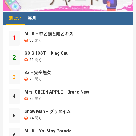
週ごと
毎月
M!LK – 罪と罰と雨とキス
1
85 聞く
GO GHOST – King Gnu
2
83 聞く
Bz – 完全無欠
3
76 聞く
Mrs. GREEN APPLE – Brand New
4
75 聞く
Snow Man – グッタイム
5
74 聞く
M!LK – You!Joy!Parade!
6