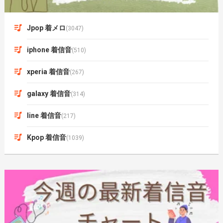
Jpop 着メロ
(3047)
iphone 着信音
(510)
xperia 着信音
(267)
galaxy 着信音
(314)
line 着信音
(217)
Kpop 着信音
(1039)