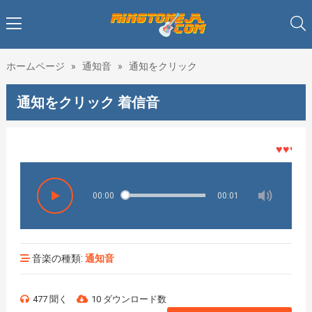
ホームページ
»
通知音
»
通知をクリック
通知をクリック 着信音
♥♥♥着メ
00:00
00:01
音楽の種類:
通知音
477 聞く
10 ダウンロード数