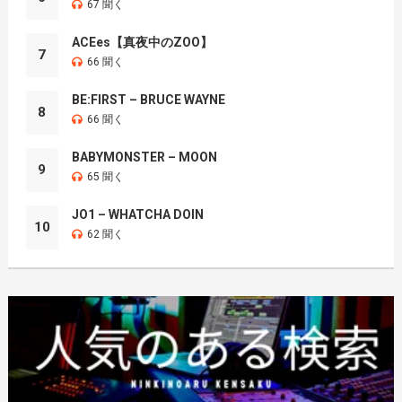
67 聞く
ACEes【真夜中のZOO】
7
66 聞く
BE:FIRST – BRUCE WAYNE
8
66 聞く
BABYMONSTER – MOON
9
65 聞く
JO1 – WHATCHA DOIN
10
62 聞く