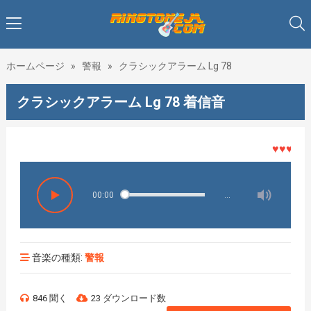
ホームページ
»
警報
»
クラシックアラーム Lg 78
クラシックアラーム Lg 78 着信音
♥♥♥着メロ
00:00
…
音楽の種類:
警報
846 聞く
23 ダウンロード数