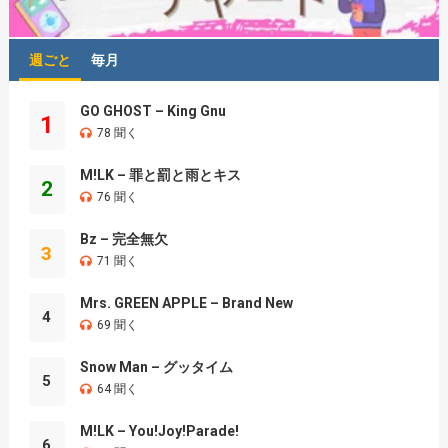
週ごと
毎月
GO GHOST – King Gnu
1
78 聞く
M!LK – 罪と罰と雨とキス
2
76 聞く
Bz – 完全無欠
3
71 聞く
Mrs. GREEN APPLE – Brand New
4
69 聞く
Snow Man – グッタイム
5
64 聞く
M!LK – You!Joy!Parade!
6