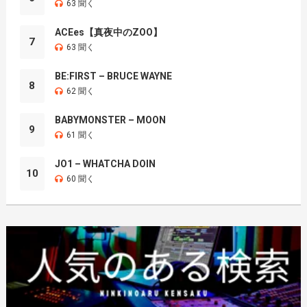
63 聞く
ACEes【真夜中のZOO】
7
63 聞く
BE:FIRST – BRUCE WAYNE
8
62 聞く
BABYMONSTER – MOON
9
61 聞く
JO1 – WHATCHA DOIN
10
60 聞く