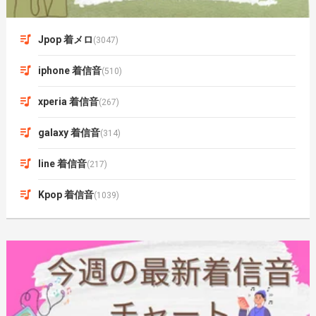
Jpop 着メロ
(3047)
iphone 着信音
(510)
xperia 着信音
(267)
galaxy 着信音
(314)
line 着信音
(217)
Kpop 着信音
(1039)