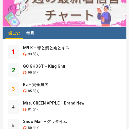
週ごと
毎月
M!LK – 罪と罰と雨とキス
1
93 聞く
GO GHOST – King Gnu
2
90 聞く
Bz – 完全無欠
3
85 聞く
Mrs. GREEN APPLE – Brand New
4
81 聞く
Snow Man – グッタイム
5
80 聞く