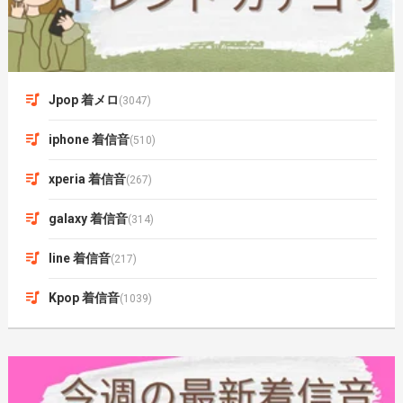
Jpop 着メロ
(3047)
iphone 着信音
(510)
xperia 着信音
(267)
galaxy 着信音
(314)
line 着信音
(217)
Kpop 着信音
(1039)