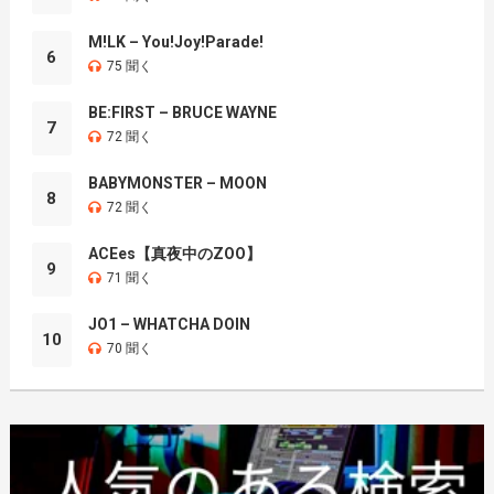
M!LK – You!Joy!Parade!
6
75 聞く
BE:FIRST – BRUCE WAYNE
7
72 聞く
BABYMONSTER – MOON
8
72 聞く
ACEes【真夜中のZOO】
9
71 聞く
JO1 – WHATCHA DOIN
10
70 聞く