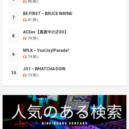
85 聞く
BE:FIRST – BRUCE WAYNE
7
81 聞く
ACEes【真夜中のZOO】
8
79 聞く
M!LK – You!Joy!Parade!
9
79 聞く
JO1 – WHATCHA DOIN
10
73 聞く