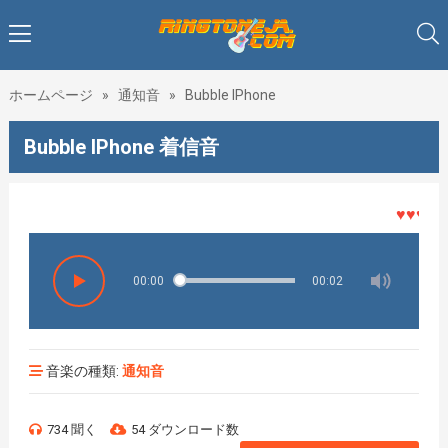
ホームページ
»
通知音
»
Bubble IPhone
Bubble IPhone 着信音
♥♥♥着メ
00:00
00:02
音楽の種類:
通知音
734 聞く
54 ダウンロード数