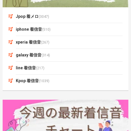
Jpop 着メロ
(3047)
iphone 着信音
(510)
xperia 着信音
(267)
galaxy 着信音
(314)
line 着信音
(217)
Kpop 着信音
(1039)