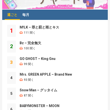
週ごと
毎月
M!LK – 罪と罰と雨とキス
1
111 聞く
Bz – 完全無欠
2
100 聞く
GO GHOST – King Gnu
3
99 聞く
Mrs. GREEN APPLE – Brand New
4
93 聞く
Snow Man – グッタイム
5
87 聞く
BABYMONSTER – MOON
6