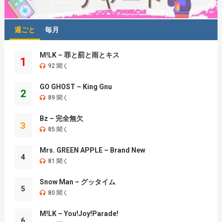
週ごと
毎月
M!LK – 罪と罰と雨とキス
1
92 聞く
GO GHOST – King Gnu
2
89 聞く
Bz – 完全無欠
3
85 聞く
Mrs. GREEN APPLE – Brand New
4
81 聞く
Snow Man – グッタイム
5
80 聞く
M!LK – You!Joy!Parade!
6