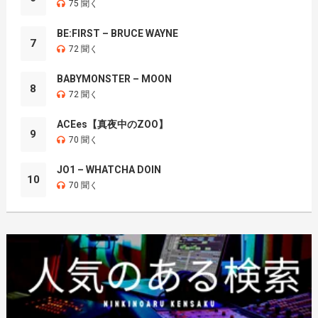
75 聞く
BE:FIRST – BRUCE WAYNE
7
72 聞く
BABYMONSTER – MOON
8
72 聞く
ACEes【真夜中のZOO】
9
70 聞く
JO1 – WHATCHA DOIN
10
70 聞く