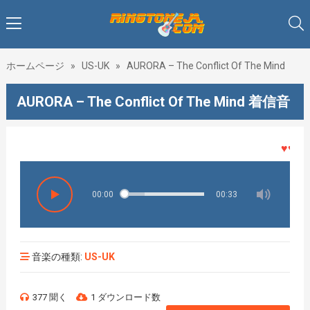
ホームページ
»
US-UK
»
AURORA – The Conflict Of The Mind
AURORA – The Conflict Of The Mind 着信音
♥♥♥着メ
00:00
00:33
音楽の種類:
US-UK
377 聞く
1 ダウンロード数