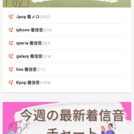
Jpop 着メロ
(3047)
iphone 着信音
(510)
xperia 着信音
(267)
galaxy 着信音
(314)
line 着信音
(217)
Kpop 着信音
(1039)