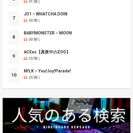
31 聞く
JO1 – WHATCHA DOIN
7
30 聞く
BABYMONSTER – MOON
8
30 聞く
ACEes【真夜中のZOO】
9
25 聞く
M!LK – You!Joy!Parade!
10
25 聞く