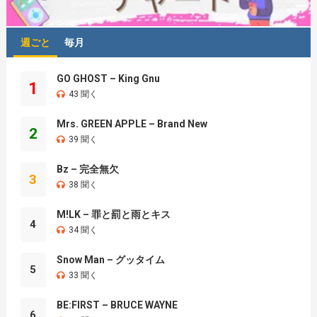
週ごと
毎月
GO GHOST – King Gnu
1
43 聞く
Mrs. GREEN APPLE – Brand New
2
39 聞く
Bz – 完全無欠
3
38 聞く
M!LK – 罪と罰と雨とキス
4
34 聞く
Snow Man – グッタイム
5
33 聞く
BE:FIRST – BRUCE WAYNE
6