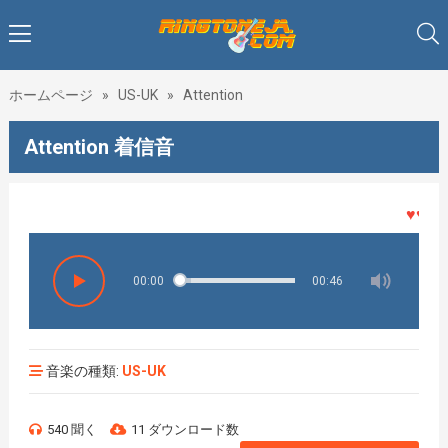
ホームページ
»
US-UK
»
Attention
Attention 着信音
♥♥♥着メ
00:00
00:46
音楽の種類:
US-UK
540 聞く
11 ダウンロード数