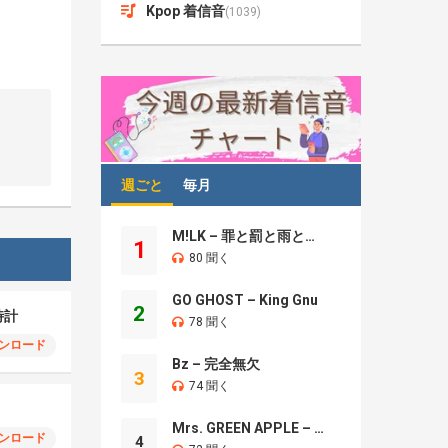
Kpop 着信音
(1039)
週ごと
毎月
M!LK – 罪と罰と雨とキス
1
80 聞く
GO GHOST – King Gnu
2
時計
78 聞く
ンロード
Bz – 完全無欠
3
74 聞く
Mrs. GREEN APPLE – Brand New
ンロード
4