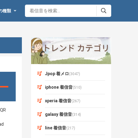
の種類
Jpop 着メロ
(3047)
iphone 着信音
(510)
xperia 着信音
(267)
galaxy 着信音
(314)
line 着信音
(217)