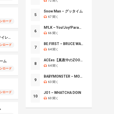
72 聞く
Snow Man – グッタイム
5
67 聞く
ンロード
M!LK – You!Joy!Parade!
6
66 聞く
ミリタリーアラームサイレンリミックス
BE:FIRST – BRUCE WAYNE
ンロード
7
64 聞く
ACEes【真夜中のZOO】
ーム
8
64 聞く
ンロード
BABYMONSTER – MOON
9
63 聞く
ンロード
JO1 – WHATCHA DOIN
10
60 聞く
ム