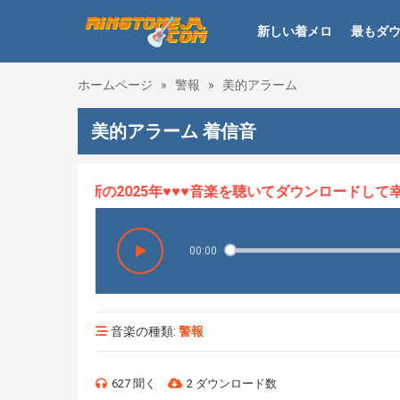
新しい着メロ
最もダ
ホームページ
»
警報
»
美的アラーム
美的アラーム 着信音
ロHOT、最新の2025年♥♥♥音楽を聴いてダウンロードして幸せ
00:00
音楽の種類:
警報
627 聞く
2 ダウンロード数