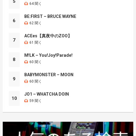
5
64 聞く
BE:FIRST – BRUCE WAYNE
6
62 聞く
ACEes【真夜中のZOO】
7
61 聞く
M!LK – You!Joy!Parade!
8
60 聞く
BABYMONSTER – MOON
9
60 聞く
JO1 – WHATCHA DOIN
10
59 聞く