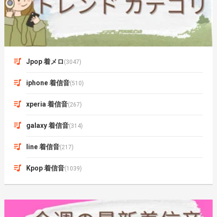
Jpop 着メロ
(3047)
iphone 着信音
(510)
xperia 着信音
(267)
galaxy 着信音
(314)
line 着信音
(217)
Kpop 着信音
(1039)