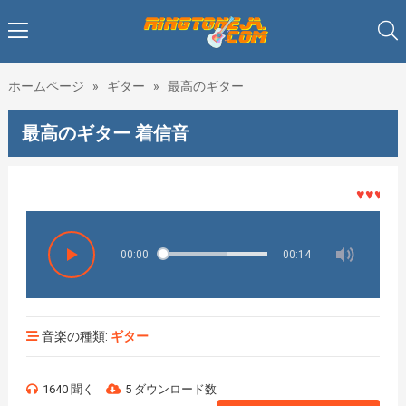
ホームページ
»
ギター
»
最高のギター
最高のギター 着信音
♥♥♥着メロ
00:00
00:14
音楽の種類:
ギター
1640 聞く
5 ダウンロード数