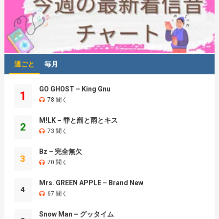
週ごと
毎月
GO GHOST – King Gnu
1
78 聞く
M!LK – 罪と罰と雨とキス
2
73 聞く
Bz – 完全無欠
3
70 聞く
Mrs. GREEN APPLE – Brand New
4
67 聞く
Snow Man – グッタイム