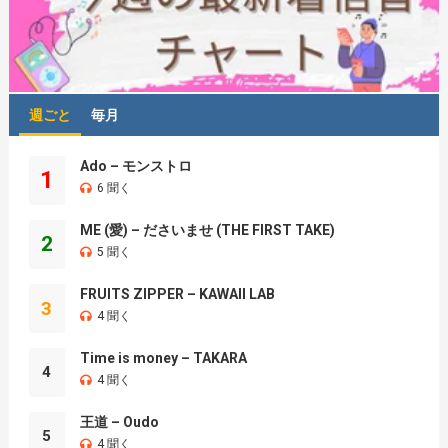
週ごと
毎月
Ado – モンストロ
1
6 聞く
ME (愛) – ださいませ (THE FIRST TAKE)
2
5 聞く
FRUITS ZIPPER – KAWAII LAB
3
4 聞く
Time is money – TAKARA
4
4 聞く
王道 – Oudo
5
4 聞く