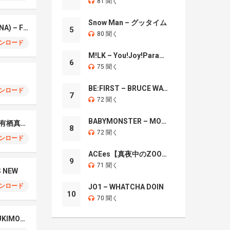
81 聞く
Snow Man – グッタイム
ちゃんみな (CHANMINA) – FLIP FLAP
5
80 聞く
ンロード
M!LK – You!Joy!Parade!
6
75 聞く
BE:FIRST – BRUCE WAYNE
ンロード
7
72 聞く
BABYMONSTER – MOON
初恋は負け確！ feat. 有栖真凛愛
8
72 聞く
ンロード
ACEes【真夜中のZOO】
9
71 聞く
S NEW
ンロード
JO1 – WHATCHA DOIN
10
70 聞く
¥Ellow Bucks – KABUKIMONO