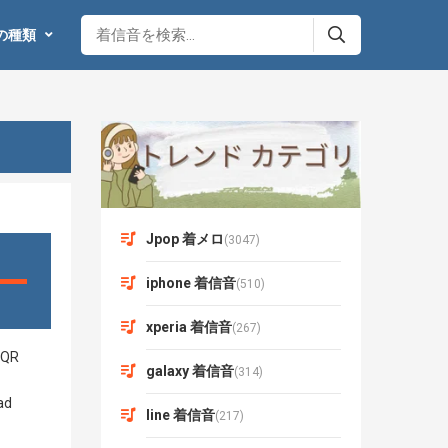
の種類
Jpop 着メロ
(3047)
iphone 着信音
(510)
xperia 着信音
(267)
galaxy 着信音
(314)
line 着信音
(217)