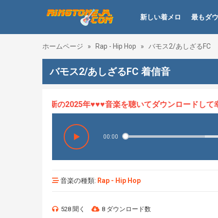
新しい着メロ
最もダ
ホームページ
»
Rap - Hip Hop
»
バモス2/あしざるFC
バモス2/あしざるFC 着信音
ロHOT、最新の2025年♥♥♥音楽を聴いてダウンロードして幸せ
00:00
音楽の種類:
Rap - Hip Hop
528 聞く
8 ダウンロード数