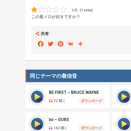
1/5 - (1 vote)
この着メロが好きですか？
共有:
Facebook
Twitter
Pinterest
VK
Share
同じテーマの着信音
BE:FIRST – BRUCE WAYNE
72 聞く
ダウンロード
Ini – OURS
162 聞く
ダウンロード