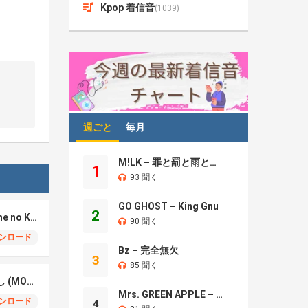
Kpop 着信音
(1039)
週ごと
毎月
M!LK – 罪と罰と雨とキス
1
93 聞く
GO GHOST – King Gnu
2
REAL-T – 脛の傷 (Sune no Kizu)
90 聞く
ンロード
Bz – 完全無欠
3
85 聞く
Motoki Ohmori – 催し (MOYOOSHI)
Mrs. GREEN APPLE – Brand New
ンロード
4