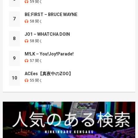
59 聞く
BE:FIRST – BRUCE WAYNE
7
58 聞く
JO1 – WHATCHA DOIN
8
58 聞く
M!LK – You!Joy!Parade!
9
57 聞く
ACEes【真夜中のZOO】
10
55 聞く