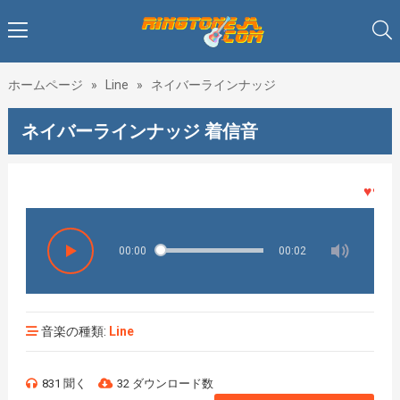
ホームページ
»
Line
»
ネイバーラインナッジ
ネイバーラインナッジ 着信音
♥♥♥着メ
00:00
00:02
音楽の種類:
Line
831 聞く
32 ダウンロード数