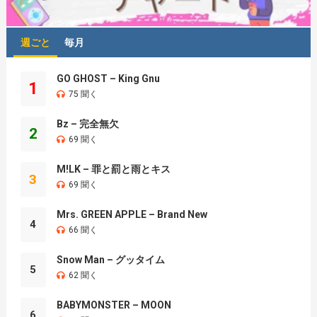
週ごと
毎月
GO GHOST – King Gnu
1
75 聞く
Bz – 完全無欠
2
69 聞く
M!LK – 罪と罰と雨とキス
3
69 聞く
Mrs. GREEN APPLE – Brand New
4
66 聞く
Snow Man – グッタイム
5
62 聞く
BABYMONSTER – MOON
6