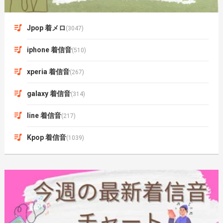
Jpop 着メロ
(3047)
iphone 着信音
(510)
xperia 着信音
(267)
galaxy 着信音
(314)
line 着信音
(217)
Kpop 着信音
(1039)