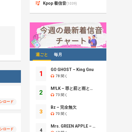
Kpop 着信音
(1039)
週ごと
毎月
GO GHOST – King Gnu
1
78 聞く
M!LK – 罪と罰と雨とキス
2
73 聞く
ンロード
Bz – 完全無欠
3
70 聞く
Mrs. GREEN APPLE – Brand New
ンロード
4