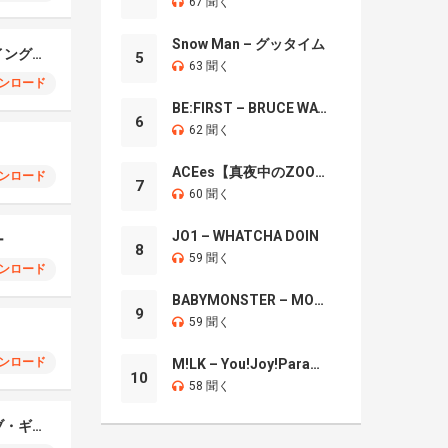
67 聞く
Snow Man – グッタイム
最優秀メロディー・イングリッシュ・ギター
5
63 聞く
ンロード
BE:FIRST – BRUCE WAYNE
6
62 聞く
ACEes【真夜中のZOO】
ンロード
7
60 聞く
JO1 – WHATCHA DOIN
ー
8
59 聞く
ンロード
BABYMONSTER – MOON
9
59 聞く
ンロード
M!LK – You!Joy!Parade!
10
58 聞く
ロマンティック・ラブ・ギター