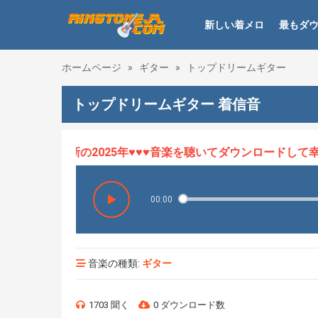
新しい着メロ
最もダ
ホームページ
»
ギター
»
トップドリームギター
トップドリームギター 着信音
ロHOT、最新の2025年♥♥♥音楽を聴いてダウンロードして幸せ
00:00
音楽の種類:
ギター
1703 聞く
0 ダウンロード数