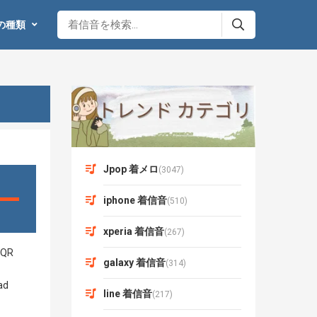
の種類
Jpop 着メロ
(3047)
iphone 着信音
(510)
xperia 着信音
(267)
galaxy 着信音
(314)
line 着信音
(217)