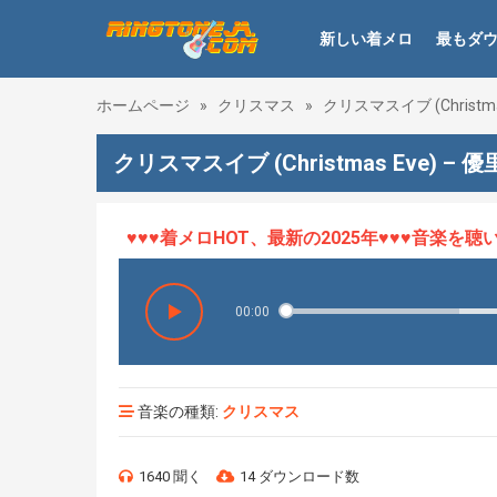
新しい着メロ
最もダ
ホームページ
»
クリスマス
»
クリスマスイブ (Christmas E
クリスマスイブ (Christmas Eve) – 優里, 
♥♥♥着メロHOT、最新の2025年♥♥♥音楽を聴い
00:00
音楽の種類:
クリスマス
1640 聞く
14 ダウンロード数