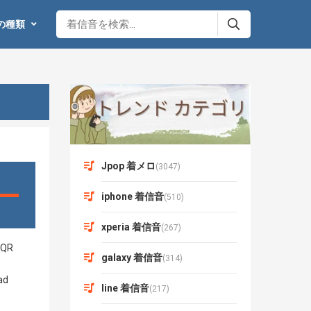
の種類
Jpop 着メロ
(3047)
iphone 着信音
(510)
xperia 着信音
(267)
galaxy 着信音
(314)
line 着信音
(217)