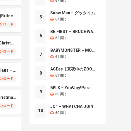
67 聞く
Snow Man – グッタイム
LISA – My Only Wish (Britney Spears Cover)
5
64 聞く
ンロード
BE:FIRST – BRUCE WAYNE
6
62 聞く
Elvis Presley – Blue Christmas
BABYMONSTER – MOON
ンロード
7
61 聞く
ACEes【真夜中のZOO】
Here Comes Santa Claus – Gene Autry
8
61 聞く
ンロード
M!LK – You!Joy!Parade!
9
60 聞く
BABYMONSTER – Christmas Without You COVER
ンロード
JO1 – WHATCHA DOIN
10
60 聞く