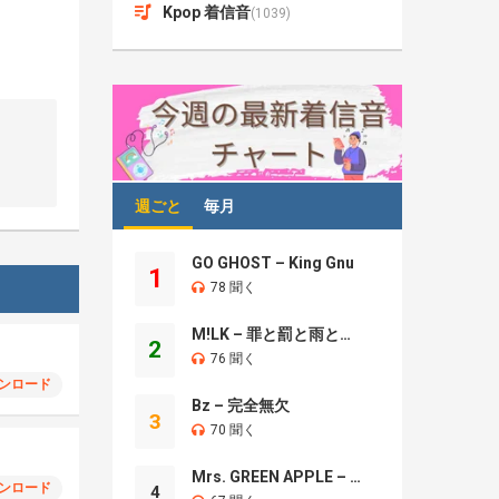
Kpop 着信音
(1039)
週ごと
毎月
GO GHOST – King Gnu
1
78 聞く
M!LK – 罪と罰と雨とキス
2
76 聞く
ンロード
Bz – 完全無欠
3
70 聞く
Mrs. GREEN APPLE – Brand New
ンロード
4