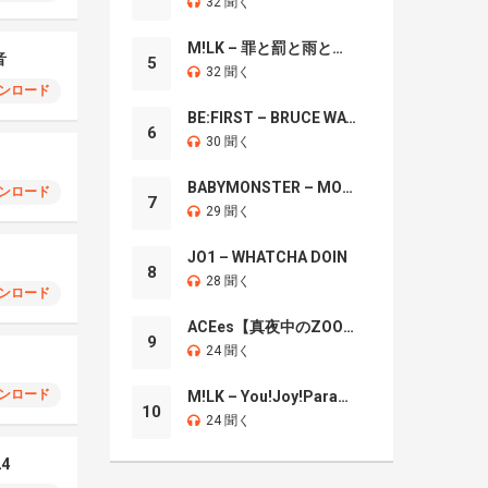
32 聞く
M!LK – 罪と罰と雨とキス
音
5
32 聞く
ンロード
BE:FIRST – BRUCE WAYNE
6
30 聞く
BABYMONSTER – MOON
ンロード
7
29 聞く
JO1 – WHATCHA DOIN
8
28 聞く
ンロード
ACEes【真夜中のZOO】
9
24 聞く
ンロード
M!LK – You!Joy!Parade!
10
24 聞く
24