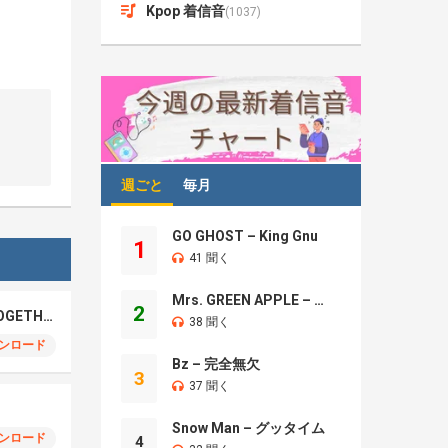
Kpop 着信音
(1037)
週ごと
毎月
GO GHOST – King Gnu
1
41 聞く
Mrs. GREEN APPLE – Brand New
2
Timelesz – GOOD TOGETHER
38 聞く
ンロード
Bz – 完全無欠
3
37 聞く
Snow Man – グッタイム
ンロード
4