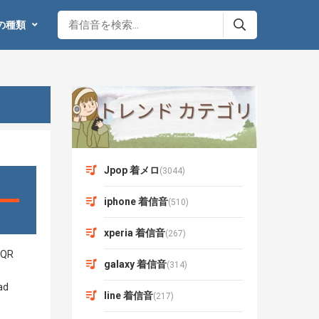
の種類
Jpop 着メロ
(3044)
iphone 着信音
(510)
xperia 着信音
(267)
galaxy 着信音
(314)
line 着信音
(217)