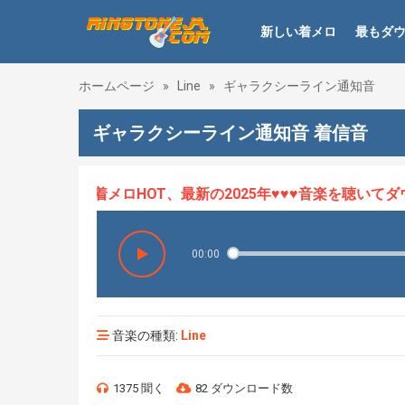
新しい着メロ
最もダ
ホームページ
»
Line
»
ギャラクシーライン通知音
ギャラクシーライン通知音 着信音
♥♥♥着メロHOT、最新の2025年♥♥♥音楽を聴いてダウ
00:00
音楽の種類:
Line
1375 聞く
82 ダウンロード数