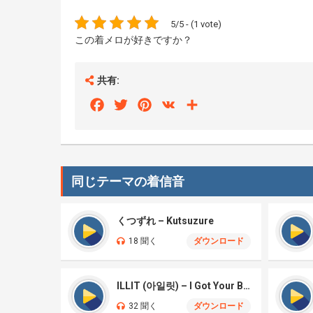
5/5 - (1 vote)
この着メロが好きですか？
共有:
Facebook
Twitter
Pinterest
VK
Share
同じテーマの着信音
くつずれ – Kutsuzure
18 聞く
ダウンロード
ILLIT (아일릿) – I Got Your Back
32 聞く
ダウンロード