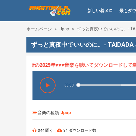
新しい着メロ
最もダ
ホームページ
»
Jpop
»
ずっと真夜中でいいのに。- TAI
ずっと真夜中でいいのに。- TAIDADA
ロHOT、最新の2025年♥♥♥音楽を聴いてダウンロードして幸せ
00:00
音楽の種類:
Jpop
344 聞く
31 ダウンロード数