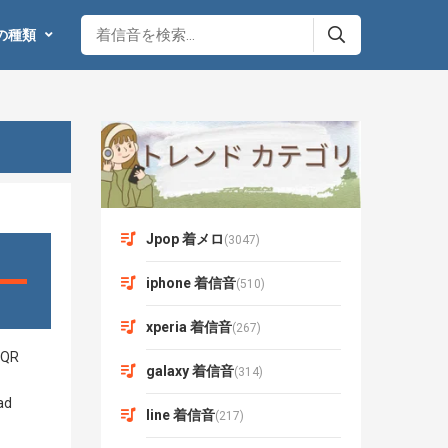
の種類
Jpop 着メロ
(3047)
iphone 着信音
(510)
xperia 着信音
(267)
galaxy 着信音
(314)
line 着信音
(217)