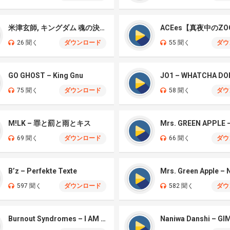
米津玄師, キングダム 魂の決戦 – 公開記念PV
ACEes【真夜中のZO
26 聞く
ダウンロード
55 聞く
ダウ
GO GHOST – King Gnu
JO1 – WHATCHA DO
75 聞く
ダウンロード
58 聞く
ダウ
M!LK – 罪と罰と雨とキス
69 聞く
ダウンロード
66 聞く
ダウ
B’z – Perfekte Texte
597 聞く
ダウンロード
582 聞く
ダウ
Burnout Syndromes – I AM A HERO