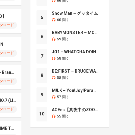
66 聞く
Snow Man – グッタイム
O】
5
60 聞く
ンロード
BABYMONSTER – MOON
6
59 聞く
IN
JO1 – WHATCHA DOIN
ンロード
7
58 聞く
BE:FIRST – BRUCE WAYNE
Mrs. GREEN APPLE – Brand New
8
58 聞く
ンロード
M!LK – You!Joy!Parade!
9
57 聞く
Mrs. Green Apple – NO.7 (LIVE)
ンロード
ACEes【真夜中のZOO】
10
55 聞く
Naniwa Danshi – GIMME THE DAY