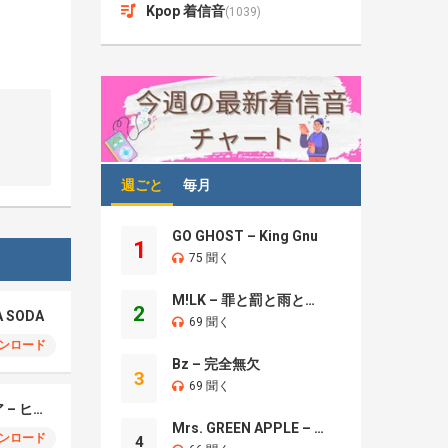
Kpop 着信音
(1039)
週ごと
毎月
GO GHOST – King Gnu
1
75 聞く
M!LK – 罪と罰と雨とキス
2
A SODA
69 聞く
ンロード
Bz – 完全無欠
3
69 聞く
モエチャッカファイア – ヒューゴ、狛野真斗、ライト、セヴェリアン (Cover )
Mrs. GREEN APPLE – Brand New
ンロード
4