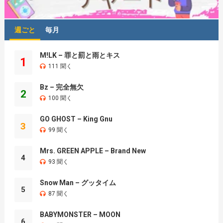
週ごと
毎月
M!LK – 罪と罰と雨とキス
1
111 聞く
Bz – 完全無欠
2
100 聞く
GO GHOST – King Gnu
3
99 聞く
Mrs. GREEN APPLE – Brand New
4
93 聞く
Snow Man – グッタイム
5
87 聞く
BABYMONSTER – MOON
6