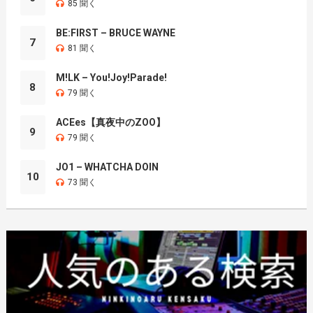
85 聞く
BE:FIRST – BRUCE WAYNE
7
81 聞く
M!LK – You!Joy!Parade!
8
79 聞く
ACEes【真夜中のZOO】
9
79 聞く
JO1 – WHATCHA DOIN
10
73 聞く