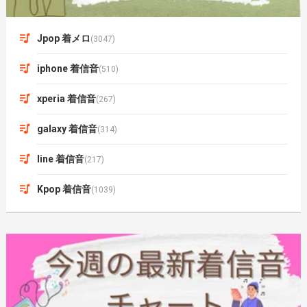
Jpop 着メロ
(3047)
iphone 着信音
(510)
xperia 着信音
(267)
galaxy 着信音
(314)
line 着信音
(217)
Kpop 着信音
(1039)