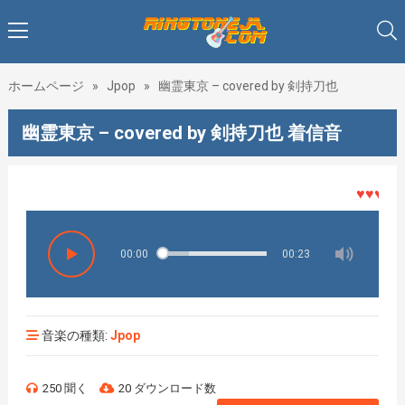
ホームページ
»
Jpop
»
幽霊東京 – covered by 剣持刀也
幽霊東京 – covered by 剣持刀也 着信音
♥♥♥着メロ
00:00
00:23
音楽の種類:
Jpop
250 聞く
20 ダウンロード数