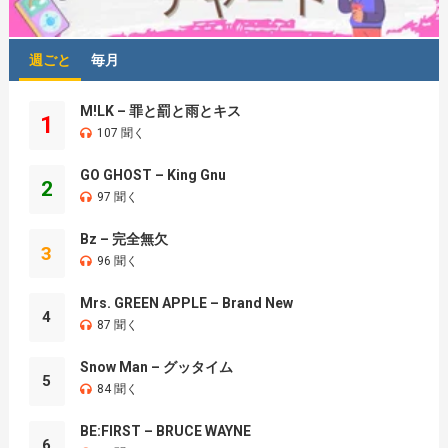
週ごと
毎月
M!LK – 罪と罰と雨とキス
1
107 聞く
GO GHOST – King Gnu
2
97 聞く
Bz – 完全無欠
3
96 聞く
Mrs. GREEN APPLE – Brand New
4
87 聞く
Snow Man – グッタイム
5
84 聞く
BE:FIRST – BRUCE WAYNE
6