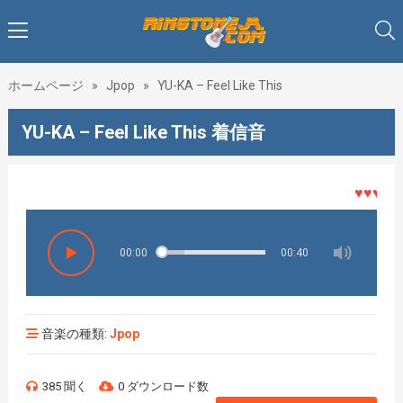
ホームページ
»
Jpop
»
YU-KA – Feel Like This
YU-KA – Feel Like This 着信音
♥♥♥着メロ
00:00
00:40
音楽の種類:
Jpop
385 聞く
0 ダウンロード数