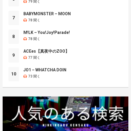
79 聞く
BABYMONSTER – MOON
7
78 聞く
M!LK – You!Joy!Parade!
8
78 聞く
ACEes【真夜中のZOO】
9
77 聞く
JO1 – WHATCHA DOIN
10
73 聞く