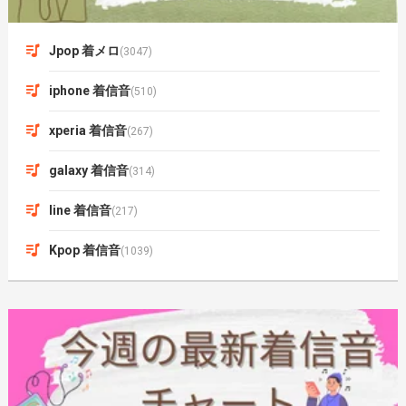
Jpop 着メロ
(3047)
iphone 着信音
(510)
xperia 着信音
(267)
galaxy 着信音
(314)
line 着信音
(217)
Kpop 着信音
(1039)