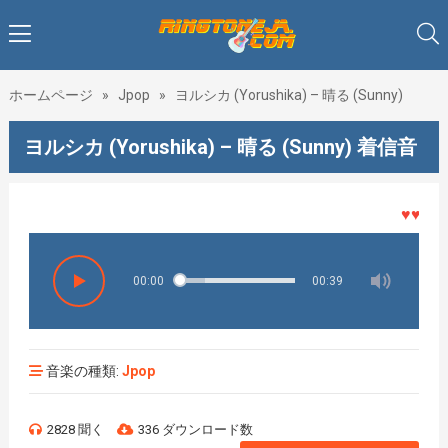
ホームページ
»
Jpop
»
ヨルシカ (Yorushika) – 晴る (Sunny)
ヨルシカ (Yorushika) – 晴る (Sunny) 着信音
♥♥♥着メ
00:00
00:39
音楽の種類:
Jpop
2828 聞く
336 ダウンロード数