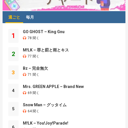
週ごと
毎月
GO GHOST – King Gnu
1
78 聞く
M!LK – 罪と罰と雨とキス
2
77 聞く
Bz – 完全無欠
3
71 聞く
Mrs. GREEN APPLE – Brand New
4
69 聞く
Snow Man – グッタイム
5
64 聞く
M!LK – You!Joy!Parade!
6