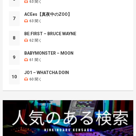
63 聞く
ACEes【真夜中のZOO】
7
63 聞く
BE:FIRST – BRUCE WAYNE
8
62 聞く
BABYMONSTER – MOON
9
61 聞く
JO1 – WHATCHA DOIN
10
60 聞く