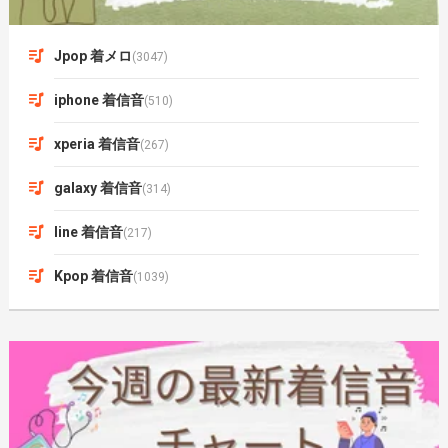
Jpop 着メロ
(3047)
iphone 着信音
(510)
xperia 着信音
(267)
galaxy 着信音
(314)
line 着信音
(217)
Kpop 着信音
(1039)