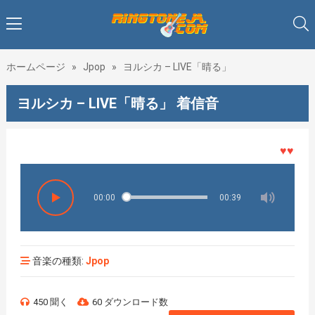
ホームページ
»
Jpop
»
ヨルシカ – LIVE「晴る」
ヨルシカ – LIVE「晴る」 着信音
♥♥♥着メ
00:00
00:39
音楽の種類:
Jpop
450 聞く
60 ダウンロード数