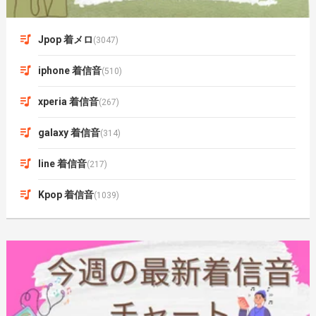
Jpop 着メロ
(3047)
iphone 着信音
(510)
xperia 着信音
(267)
galaxy 着信音
(314)
line 着信音
(217)
Kpop 着信音
(1039)