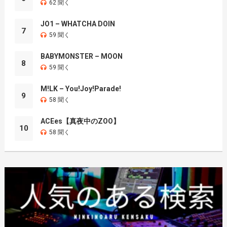
62 聞く
JO1 – WHATCHA DOIN
7
59 聞く
BABYMONSTER – MOON
8
59 聞く
M!LK – You!Joy!Parade!
9
58 聞く
ACEes【真夜中のZOO】
10
58 聞く