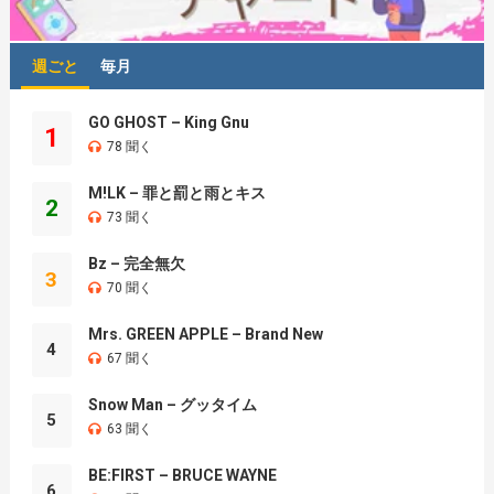
週ごと
毎月
GO GHOST – King Gnu
1
78 聞く
M!LK – 罪と罰と雨とキス
2
73 聞く
Bz – 完全無欠
3
70 聞く
Mrs. GREEN APPLE – Brand New
4
67 聞く
Snow Man – グッタイム
5
63 聞く
BE:FIRST – BRUCE WAYNE
6