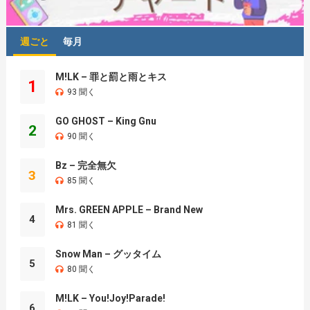
週ごと
毎月
M!LK – 罪と罰と雨とキス
1
93 聞く
GO GHOST – King Gnu
2
90 聞く
Bz – 完全無欠
3
85 聞く
Mrs. GREEN APPLE – Brand New
4
81 聞く
Snow Man – グッタイム
5
80 聞く
M!LK – You!Joy!Parade!
6