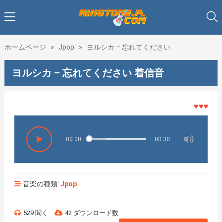
ホームページ
»
Jpop
»
ヨルシカ – 忘れてください
ヨルシカ – 忘れてください 着信音
♥♥♥着メロ
00:00
00:30
音楽の種類:
Jpop
529 聞く
42 ダウンロード数