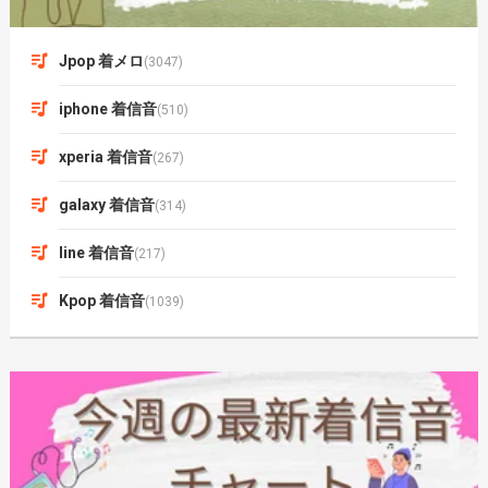
Jpop 着メロ
(3047)
iphone 着信音
(510)
xperia 着信音
(267)
galaxy 着信音
(314)
line 着信音
(217)
Kpop 着信音
(1039)