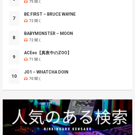
75 聞く
BE:FIRST – BRUCE WAYNE
7
72 聞く
BABYMONSTER – MOON
8
72 聞く
ACEes【真夜中のZOO】
9
71 聞く
JO1 – WHATCHA DOIN
10
70 聞く