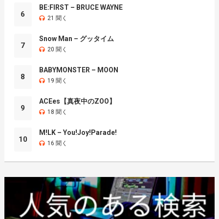
BE:FIRST – BRUCE WAYNE
6
21 聞く
Snow Man – グッタイム
7
20 聞く
BABYMONSTER – MOON
8
19 聞く
ACEes【真夜中のZOO】
9
18 聞く
M!LK – You!Joy!Parade!
10
16 聞く