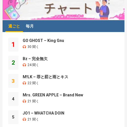
週ごと
毎月
GO GHOST – King Gnu
1
30 聞く
Bz – 完全無欠
2
24 聞く
M!LK – 罪と罰と雨とキス
3
22 聞く
Mrs. GREEN APPLE – Brand New
4
21 聞く
JO1 – WHATCHA DOIN
5
21 聞く