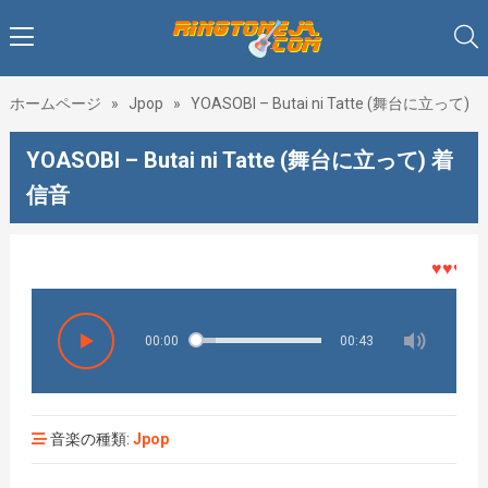
ホームページ
»
Jpop
»
YOASOBI – Butai ni Tatte (舞台に立って)
YOASOBI – Butai ni Tatte (舞台に立って) 着
信音
♥♥♥着メ
00:00
00:43
音楽の種類:
Jpop