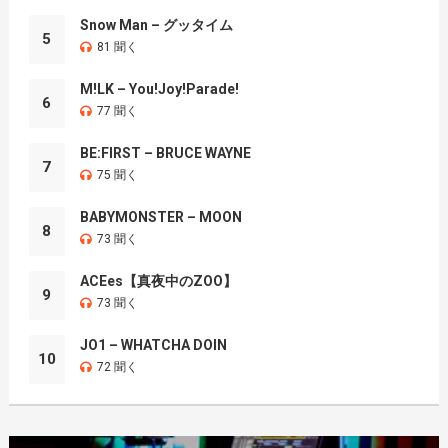
Snow Man – グッタイム
5
81 聞く
M!LK – You!Joy!Parade!
6
77 聞く
BE:FIRST – BRUCE WAYNE
7
75 聞く
BABYMONSTER – MOON
8
73 聞く
ACEes【真夜中のZOO】
9
73 聞く
JO1 – WHATCHA DOIN
10
72 聞く