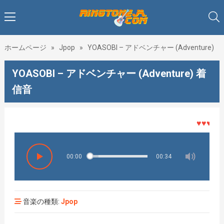
ホームページ
»
Jpop
»
YOASOBI – アドベンチャー (Adventure)
YOASOBI – アドベンチャー (Adventure) 着
信音
♥♥♥着メロ
00:00
00:34
音楽の種類:
Jpop