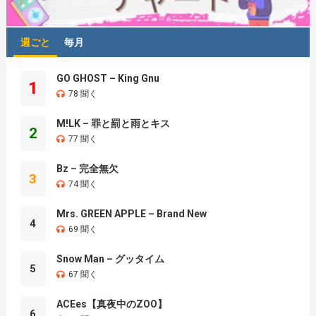
週ごと
毎月
GO GHOST – King Gnu
1
78 聞く
M!LK – 罪と罰と雨とキス
2
77 聞く
Bz – 完全無欠
3
74 聞く
Mrs. GREEN APPLE – Brand New
4
69 聞く
Snow Man – グッタイム
5
67 聞く
ACEes【真夜中のZOO】
6