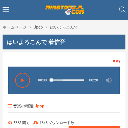
ホームページ
»
Jpop
»
はいよろこんで
はいよろこんで 着信音
♥♥♥着メロ
00:00
00:28
音楽の種類:
Jpop
5663 聞く
1646 ダウンロード数