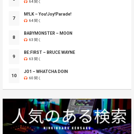
64 聞く
M!LK – You!Joy!Parade!
7
64 聞く
BABYMONSTER – MOON
8
63 聞く
BE:FIRST – BRUCE WAYNE
9
63 聞く
JO1 – WHATCHA DOIN
10
60 聞く