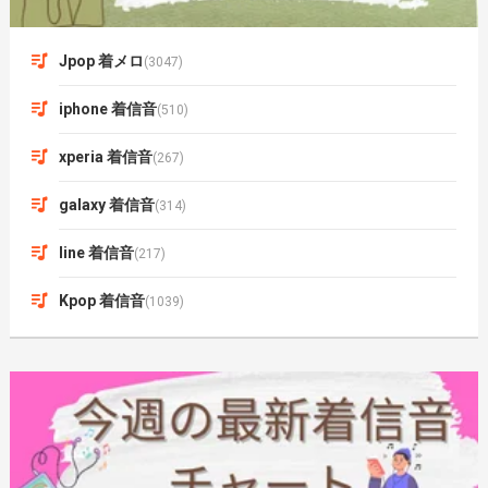
Jpop 着メロ
(3047)
iphone 着信音
(510)
xperia 着信音
(267)
galaxy 着信音
(314)
line 着信音
(217)
Kpop 着信音
(1039)