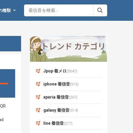
の種類
Jpop 着メロ
(3047)
iphone 着信音
(510)
xperia 着信音
(267)
galaxy 着信音
(314)
line 着信音
(217)