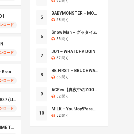
62 聞く
BABYMONSTER – MOON
O】
5
58 聞く
ンロード
Snow Man – グッタイム
6
58 聞く
IN
JO1 – WHATCHA DOIN
ンロード
7
57 聞く
BE:FIRST – BRUCE WAYNE
Mrs. GREEN APPLE – Brand New
8
55 聞く
ンロード
ACEes【真夜中のZOO】
9
52 聞く
Mrs. Green Apple – NO.7 (LIVE)
ンロード
M!LK – You!Joy!Parade!
10
52 聞く
Naniwa Danshi – GIMME THE DAY