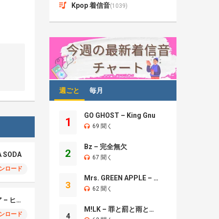
Kpop 着信音
(1039)
週ごと
毎月
GO GHOST – King Gnu
1
69 聞く
Bz – 完全無欠
2
A SODA
67 聞く
ンロード
Mrs. GREEN APPLE – Brand New
3
62 聞く
モエチャッカファイア – ヒューゴ、狛野真斗、ライト、セヴェリアン (Cover )
M!LK – 罪と罰と雨とキス
ンロード
4