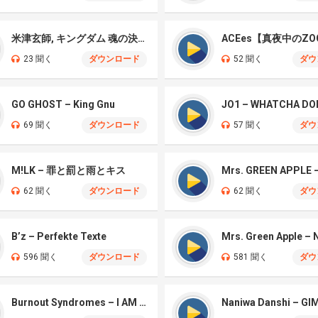
米津玄師, キングダム 魂の決戦 – 公開記念PV
ACEes【真夜中のZO
23 聞く
ダウンロード
52 聞く
ダウ
GO GHOST – King Gnu
JO1 – WHATCHA DO
69 聞く
ダウンロード
57 聞く
ダウ
M!LK – 罪と罰と雨とキス
62 聞く
ダウンロード
62 聞く
ダウ
B’z – Perfekte Texte
596 聞く
ダウンロード
581 聞く
ダウ
Burnout Syndromes – I AM A HERO