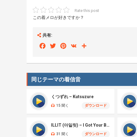
Rate this post
この着メロが好きですか？
共有:
Facebook
Twitter
Pinterest
VK
Share
同じテーマの着信音
くつずれ – Kutsuzure
15 聞く
ダウンロード
ILLIT (아일릿) – I Got Your Back
31 聞く
ダウンロード