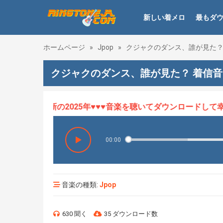
新しい着メロ
最もダ
ホームページ
»
Jpop
»
クジャクのダンス、誰が見た
クジャクのダンス、誰が見た？ 着信音
メロHOT、最新の2025年♥♥♥音楽を聴いてダウンロードして幸せ
00:00
音楽の種類:
Jpop
630 聞く
35 ダウンロード数