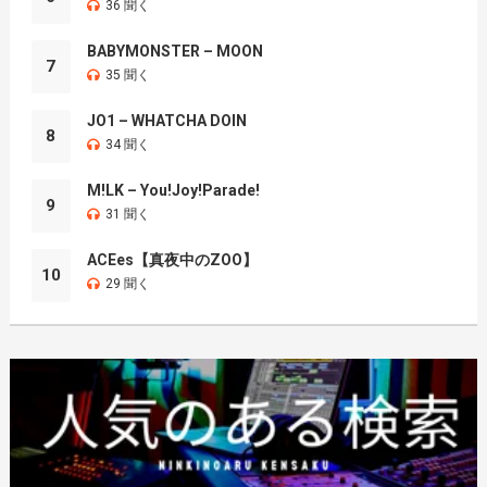
36 聞く
BABYMONSTER – MOON
7
35 聞く
JO1 – WHATCHA DOIN
8
34 聞く
M!LK – You!Joy!Parade!
9
31 聞く
ACEes【真夜中のZOO】
10
29 聞く