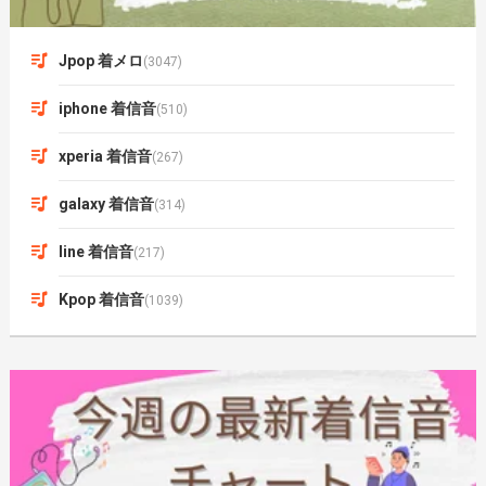
Jpop 着メロ
(3047)
iphone 着信音
(510)
xperia 着信音
(267)
galaxy 着信音
(314)
line 着信音
(217)
Kpop 着信音
(1039)