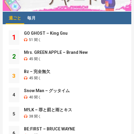
週ごと
毎月
GO GHOST – King Gnu
1
51 聞く
Mrs. GREEN APPLE – Brand New
2
45 聞く
Bz – 完全無欠
3
45 聞く
Snow Man – グッタイム
4
40 聞く
M!LK – 罪と罰と雨とキス
5
38 聞く
BE:FIRST – BRUCE WAYNE
6